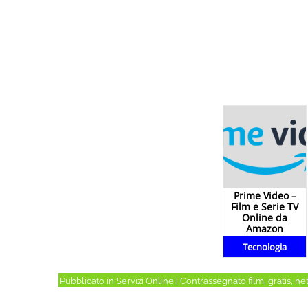
Prime Video –
Film e Serie TV
Online da
Amazon
Tecnologia
Pubblicato in
Servizi Online
|
Contrassegnato
film
,
gratis
,
net