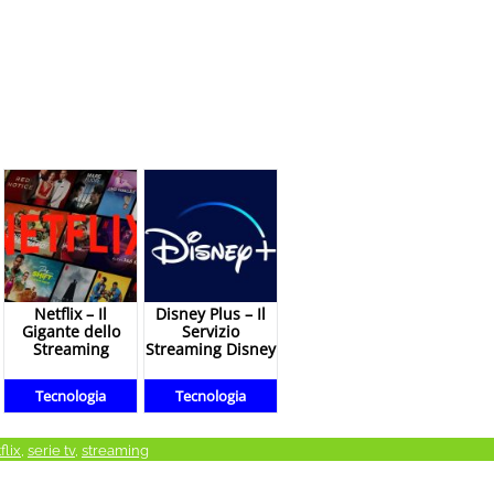
Netflix – Il
Disney Plus – Il
Gigante dello
Servizio
Streaming
Streaming Disney
Tecnologia
Tecnologia
flix
,
serie tv
,
streaming