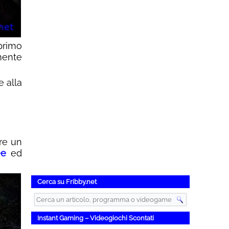
primo
mente
e alla
are un
ee
ed
Cerca su Fribby.net
Instant Gaming – Videogiochi Scontati