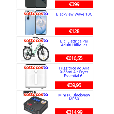
€399
Blackview Wave 10C
€128
Bici Elettrica Per
Adulti HillMiles
€616,55
Friggitrice ad Aria
Xiaomi Air Fryer
Essential 6L
€39,95
Mini PC Blackview
MP50
€314,99