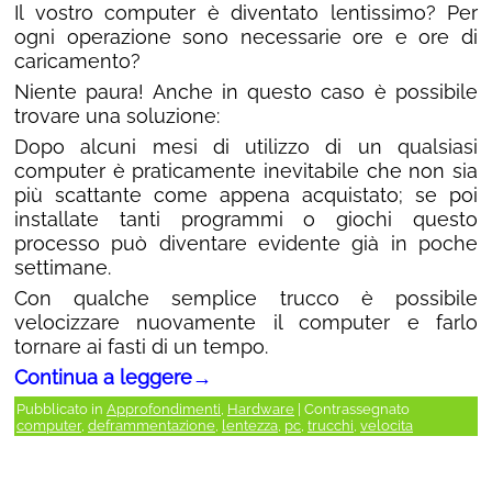
Il vostro computer è diventato lentissimo? Per
ogni operazione sono necessarie ore e ore di
caricamento?
Niente paura! Anche in questo caso è possibile
trovare una soluzione:
Dopo alcuni mesi di utilizzo di un qualsiasi
computer è praticamente inevitabile che non sia
più scattante come appena acquistato; se poi
installate tanti programmi o giochi questo
processo può diventare evidente già in poche
settimane.
Con qualche semplice trucco è possibile
velocizzare nuovamente il computer e farlo
tornare ai fasti di un tempo.
Continua a leggere
→
Pubblicato in
Approfondimenti
,
Hardware
|
Contrassegnato
computer
,
deframmentazione
,
lentezza
,
pc
,
trucchi
,
velocita