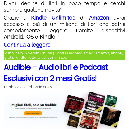
Divori decine di libri in poco tempo e cerchi
sempre qualche novità?
Grazie a
Kindle Unlimited
di
Amazon
avrai
accesso a più di un milione di libri che potrai
comodamente leggere tramite dispositivi
Android
,
iOS
o
Kindle
.
Continua a leggere
→
Pubblicato in
Servizi Online
|
Contrassegnato
2mesi
,
amazon
,
ebook
,
gratis
,
kindle
,
lettura
,
libri
,
unlimited
Audible – Audiolibri e Podcast
Esclusivi con 2 mesi Gratis!
Pubblicato
2 Febbraio 2026