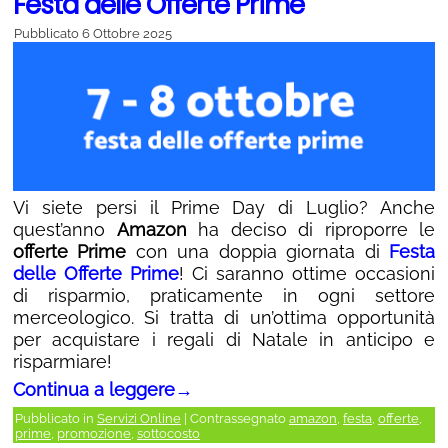
Festa delle Offerte Prime
Pubblicato
6 Ottobre 2025
Vi siete persi il Prime Day di Luglio? Anche
quest’anno
Amazon
ha deciso di riproporre le
offerte Prime
con una doppia giornata di
Festa
delle Offerte Prime
! Ci saranno ottime occasioni
di risparmio, praticamente in ogni settore
merceologico. Si tratta di un’ottima opportunità
per acquistare i regali di Natale in anticipo e
risparmiare!
Continua a leggere
→
Pubblicato in
Servizi Online
|
Contrassegnato
amazon
,
festa
,
offerte
,
prime
,
promozione
,
sottocosto