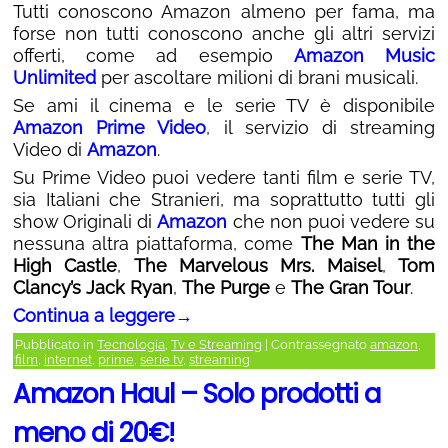
Tutti conoscono Amazon almeno per fama, ma
forse non tutti conoscono anche gli altri servizi
offerti, come ad esempio
Amazon Music
Unlimited
per ascoltare milioni di brani musicali.
Se ami il cinema e le serie TV è disponibile
Amazon Prime Video
, il servizio di streaming
Video di
Amazon
.
Su Prime Video puoi vedere tanti film e serie TV,
sia Italiani che Stranieri, ma soprattutto tutti gli
show Originali di
Amazon
che non puoi vedere su
nessuna altra piattaforma, come
The Man in the
High Castle
,
The Marvelous Mrs. Maisel
,
Tom
Clancy’s Jack Ryan
,
The Purge
e
The Gran Tour
.
Continua a leggere
→
Pubblicato in
Tecnologia
,
Tv e Streaming
|
Contrassegnato
amazon
,
film
,
internet
,
prime
,
serie tv
,
streaming
Amazon Haul – Solo prodotti a
meno di 20€!