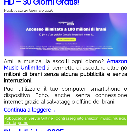
HD – 30 Giorni Gratis!
Pubblicato
25 Gennaio 2026
Ami la musica, la ascolti ogni giorno?
Amazon
Music Unlimited
ti permette di ascoltare oltre
90
milioni di brani senza alcuna pubblicità e senza
interruzioni
.
Puoi utilizzare il tuo computer, smartphone o
dispositivo Echo, anche senza connessione
internet grazie al salvataggio offline dei brani.
Continua a leggere
→
Pubblicato in
Servizi Online
|
Contrassegnato
amazon
,
music
,
musica
,
offerta
,
prime