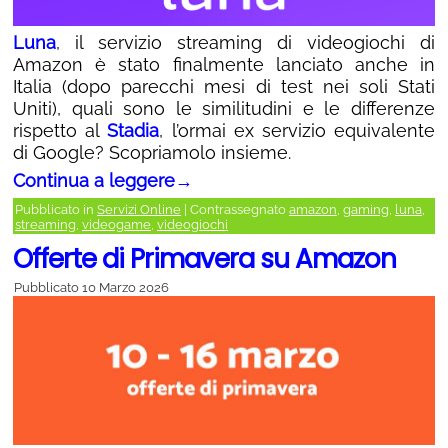
Luna
, il servizio streaming di videogiochi di
Amazon è stato finalmente lanciato anche in
Italia (dopo parecchi mesi di test nei soli Stati
Uniti), quali sono le similitudini e le differenze
rispetto al
Stadia
, l’ormai ex servizio equivalente
di Google? Scopriamolo insieme.
Continua a leggere
→
Pubblicato in
Servizi Online
|
Contrassegnato
amazon
,
gaming
,
luna
,
streaming
,
videogame
,
videogiochi
Offerte di Primavera su Amazon
Pubblicato
10 Marzo 2026