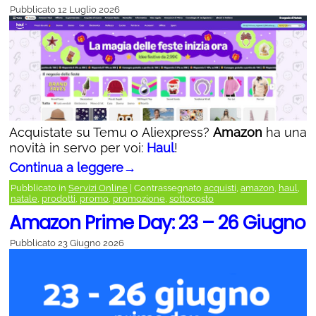
Pubblicato
12 Luglio 2026
Acquistate su Temu o Aliexpress?
Amazon
ha una
novità in servo per voi:
Haul
!
Continua a leggere
→
Pubblicato in
Servizi Online
|
Contrassegnato
acquisti
,
amazon
,
haul
,
natale
,
prodotti
,
promo
,
promozione
,
sottocosto
Amazon Prime Day: 23 – 26 Giugno
Pubblicato
23 Giugno 2026