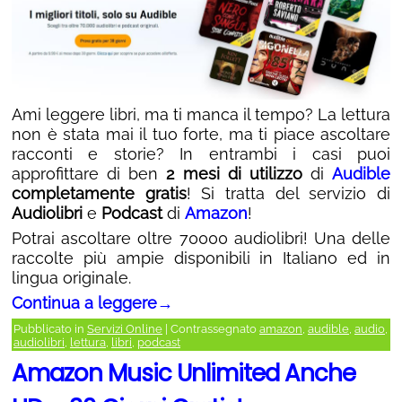
Ami leggere libri, ma ti manca il tempo? La lettura
non è stata mai il tuo forte, ma ti piace ascoltare
racconti e storie? In entrambi i casi puoi
approfittare di ben
2 mesi di utilizzo
di
Audible
completamente gratis
! Si tratta del servizio di
Audiolibri
e
Podcast
di
Amazon
!
Potrai ascoltare oltre 70000 audiolibri! Una delle
raccolte più ampie disponibili in Italiano ed in
lingua originale.
Continua a leggere
→
Pubblicato in
Servizi Online
|
Contrassegnato
amazon
,
audible
,
audio
,
audiolibri
,
lettura
,
libri
,
podcast
Amazon Music Unlimited Anche