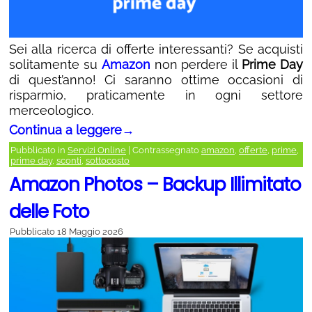
Sei alla ricerca di offerte interessanti? Se acquisti
solitamente su
Amazon
non perdere il
Prime Day
di quest’anno! Ci saranno ottime occasioni di
risparmio, praticamente in ogni settore
merceologico.
Continua a leggere
→
Pubblicato in
Servizi Online
|
Contrassegnato
amazon
,
offerte
,
prime
,
prime day
,
sconti
,
sottocosto
Amazon Photos – Backup Illimitato
delle Foto
Pubblicato
18 Maggio 2026