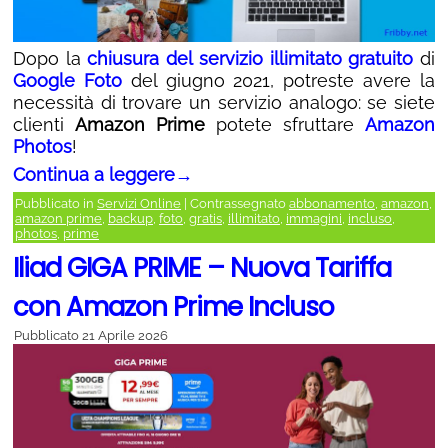
Dopo la
chiusura del servizio illimitato gratuito
di
Google Foto
del giugno 2021, potreste avere la
necessità di trovare un servizio analogo: se siete
clienti
Amazon Prime
potete sfruttare
Amazon
Photos
!
Continua a leggere
→
Pubblicato in
Servizi Online
|
Contrassegnato
abbonamento
,
amazon
,
amazon prime
,
backup
,
foto
,
gratis
,
illimitato
,
immagini
,
incluso
,
photos
,
prime
Iliad GIGA PRIME – Nuova Tariffa
con Amazon Prime Incluso
Pubblicato
21 Aprile 2026