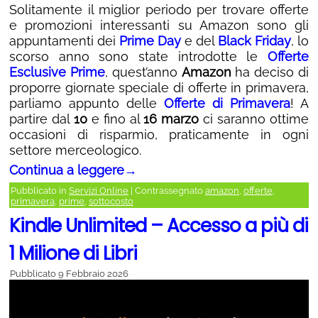
Solitamente il miglior periodo per trovare offerte
e promozioni interessanti su Amazon sono gli
appuntamenti dei
Prime Day
e del
Black Friday
, lo
scorso anno sono state introdotte le
Offerte
Esclusive Prime
, quest’anno
Amazon
ha deciso di
proporre giornate speciale di offerte in primavera,
parliamo appunto delle
Offerte di Primavera
! A
partire dal
10
e fino al
16 marzo
ci saranno ottime
occasioni di risparmio, praticamente in ogni
settore merceologico.
Continua a leggere
→
Pubblicato in
Servizi Online
|
Contrassegnato
amazon
,
offerte
,
primavera
,
prime
,
sottocosto
Kindle Unlimited – Accesso a più di
1 Milione di Libri
Pubblicato
9 Febbraio 2026