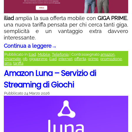
iliad
amplia la sua offerta mobile con
GIGA PRIME
,
una nuova tariffa pensata per chi cerca tanti giga,
semplicità e un vantaggio extra davvero
interessante.
Continua a leggere
→
Pubblicato in
Iliad
,
Mobile
,
Telefonia
|
Contrassegnato
amazon
,
chiamate
,
gb
,
gigaprime
,
iliad
,
internet
,
offerta
,
prime
,
promozione
,
sms
,
tariffa
Amazon Luna – Servizio di
Streaming di Giochi
Pubblicato
24 Marzo 2026