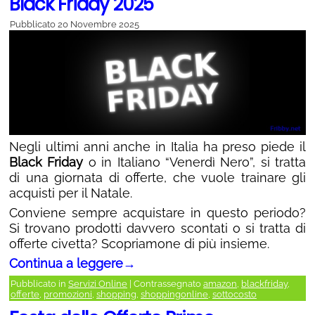
Black Friday 2025
Pubblicato
20 Novembre 2025
Negli ultimi anni anche in Italia ha preso piede il
Black Friday
o in Italiano “Venerdì Nero”, si tratta
di una giornata di offerte, che vuole trainare gli
acquisti per il Natale.
Conviene sempre acquistare in questo periodo?
Si trovano prodotti davvero scontati o si tratta di
offerte civetta? Scopriamone di più insieme.
Continua a leggere
→
Pubblicato in
Servizi Online
|
Contrassegnato
amazon
,
blackfriday
,
offerte
,
promozioni
,
shopping
,
shoppingonline
,
sottocosto