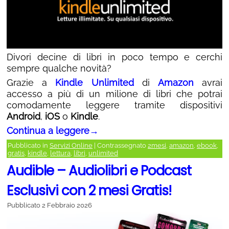
Divori decine di libri in poco tempo e cerchi
sempre qualche novità?
Grazie a
Kindle Unlimited
di
Amazon
avrai
accesso a più di un milione di libri che potrai
comodamente leggere tramite dispositivi
Android
,
iOS
o
Kindle
.
Continua a leggere
→
Pubblicato in
Servizi Online
|
Contrassegnato
2mesi
,
amazon
,
ebook
,
gratis
,
kindle
,
lettura
,
libri
,
unlimited
Audible – Audiolibri e Podcast
Esclusivi con 2 mesi Gratis!
Pubblicato
2 Febbraio 2026