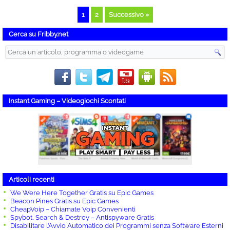
1
2
Successivo »
Cerca su Fribby.net
Instant Gaming – Videogiochi Scontati
Articoli recenti
We Were Here Together Gratis su Epic Games
Beacon Pines Gratis su Epic Games
CheapVoip – Chiamate Voip Convenienti
Spybot, Search & Destroy – Antispyware Gratis
Disabilitare l’Avvio Automatico dei Programmi senza Software Esterni