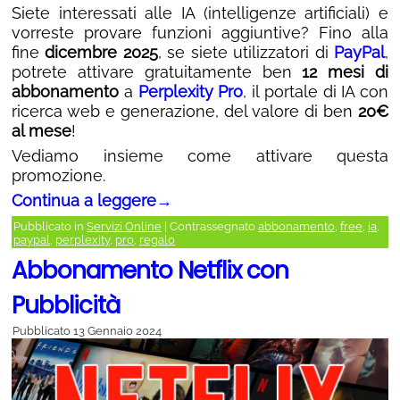
Siete interessati alle IA (intelligenze artificiali) e
vorreste provare funzioni aggiuntive? Fino alla
fine
dicembre 2025
, se siete utilizzatori di
PayPal
,
potrete attivare gratuitamente ben
12 mesi di
abbonamento
a
Perplexity Pro
, il portale di IA con
ricerca web e generazione, del valore di ben
20€
al mese
!
Vediamo insieme come attivare questa
promozione.
Continua a leggere
→
Pubblicato in
Servizi Online
|
Contrassegnato
abbonamento
,
free
,
ia
,
paypal
,
perplexity
,
pro
,
regalo
Abbonamento Netflix con
Pubblicità
Pubblicato
13 Gennaio 2024