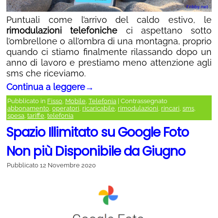
Puntuali come l’arrivo del caldo estivo, le
rimodulazioni telefoniche
ci aspettano sotto
l’ombrellone o all’ombra di una montagna, proprio
quando ci stiamo finalmente rilassando dopo un
anno di lavoro e prestiamo meno attenzione agli
sms che riceviamo.
Continua a leggere
→
Pubblicato in
Fisso
,
Mobile
,
Telefonia
|
Contrassegnato
abbonamento
,
operatori
,
ricaricabile
,
rimodulazioni
,
rincari
,
sms
,
spesa
,
tariffe
,
telefonia
Spazio Illimitato su Google Foto
Non più Disponibile da Giugno
Pubblicato
12 Novembre 2020