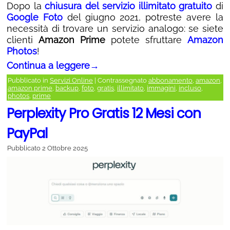
Dopo la
chiusura del servizio illimitato gratuito
di
Google Foto
del giugno 2021, potreste avere la
necessità di trovare un servizio analogo: se siete
clienti
Amazon Prime
potete sfruttare
Amazon
Photos
!
Continua a leggere
→
Pubblicato in
Servizi Online
|
Contrassegnato
abbonamento
,
amazon
,
amazon prime
,
backup
,
foto
,
gratis
,
illimitato
,
immagini
,
incluso
,
photos
,
prime
Perplexity Pro Gratis 12 Mesi con
PayPal
Pubblicato
2 Ottobre 2025