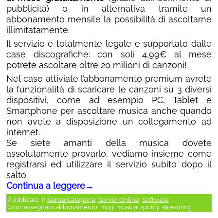
pubblicità) o in alternativa tramite un
abbonamento mensile la possibilità di ascoltarne
illimitatamente.
Il servizio è totalmente legale e supportato dalle
case discografiche: con soli 4,99€ al mese
potrete ascoltare oltre 20 milioni di canzoni!
Nel caso attiviate l’abbonamento premium avrete
la funzionalità di scaricare le canzoni su 3 diversi
dispositivi, come ad esempio PC, Tablet e
Smartphone per ascoltare musica anche quando
non avete a disposizione un collegamento ad
internet.
Se siete amanti della musica dovete
assolutamente provarlo, vediamo insieme come
registrarsi ed utilizzare il servizio subito dopo il
salto.
Continua a leggere
→
Pubblicato in
Senza Categoria
,
Servizi Online
,
Software
|
Contrassegnato
abbonamento
,
mp3
,
musica
,
spotify
,
streaming