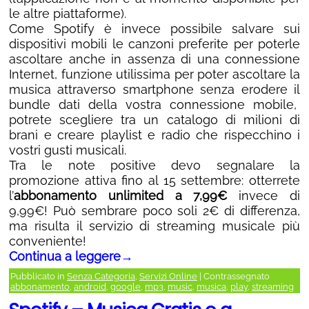
le altre piattaforme).
Come Spotify è invece possibile salvare sui
dispositivi mobili le canzoni preferite per poterle
ascoltare anche in assenza di una connessione
Internet, funzione utilissima per poter ascoltare la
musica attraverso smartphone senza erodere il
bundle dati della vostra connessione mobile,
potrete scegliere tra un catalogo di milioni di
brani e creare playlist e radio che rispecchino i
vostri gusti musicali.
Tra le note positive devo segnalare la
promozione attiva fino al 15 settembre: otterrete
l’
abbonamento unlimited a 7,99€
invece di
9,99€! Può sembrare poco soli 2€ di differenza,
ma risulta il servizio di streaming musicale più
conveniente!
Continua a leggere
→
Pubblicato in
Senza Categoria
,
Servizi Online
|
Contrassegnato
abbonamento
,
android
,
google
,
mp3
,
music
,
musica
,
play
,
streaming