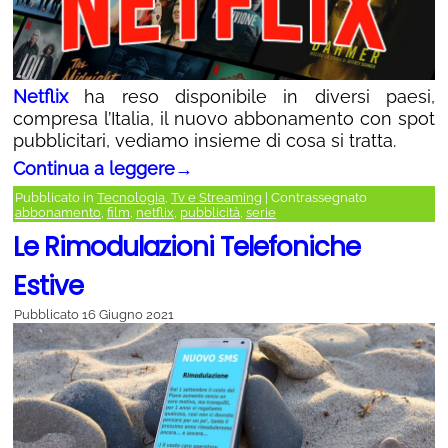
Netflix
ha reso disponibile in diversi paesi,
compresa l’Italia, il nuovo abbonamento con spot
pubblicitari, vediamo insieme di cosa si tratta.
Continua a leggere
→
Pubblicato in
Tecnologia
,
Tv e Streaming
|
Contrassegnato
abbonamento
,
film
,
netflix
,
pubblicità
,
serie
Le Rimodulazioni Telefoniche
Estive
Pubblicato
16 Giugno 2021