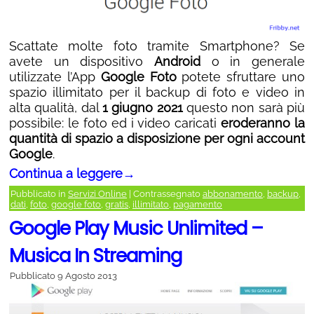
Scattate molte foto tramite Smartphone? Se
avete un dispositivo
Android
o in generale
utilizzate l’App
Google Foto
potete sfruttare uno
spazio illimitato per il backup di foto e video in
alta qualità, dal
1 giugno 2021
questo non sarà più
possibile: le foto ed i video caricati
eroderanno la
quantità di spazio a disposizione per ogni account
Google
.
Continua a leggere
→
Pubblicato in
Servizi Online
|
Contrassegnato
abbonamento
,
backup
,
dati
,
foto
,
google foto
,
gratis
,
illimitato
,
pagamento
Google Play Music Unlimited –
Musica In Streaming
Pubblicato
9 Agosto 2013