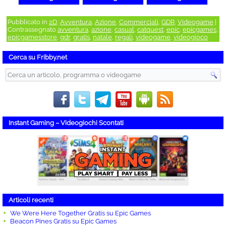
Pubblicato in
2D
,
Avventura
,
Azione
,
Commerciali
,
GDR
,
Videogame
|
Contrassegnato
avventura
,
azione
,
casual
,
catquest
,
epic
,
epicgames
,
epicgamesstore
,
gdr
,
gratis
,
natale
,
regali
,
videogame
,
videogioco
Cerca su Fribby.net
Instant Gaming – Videogiochi Scontati
Articoli recenti
We Were Here Together Gratis su Epic Games
Beacon Pines Gratis su Epic Games