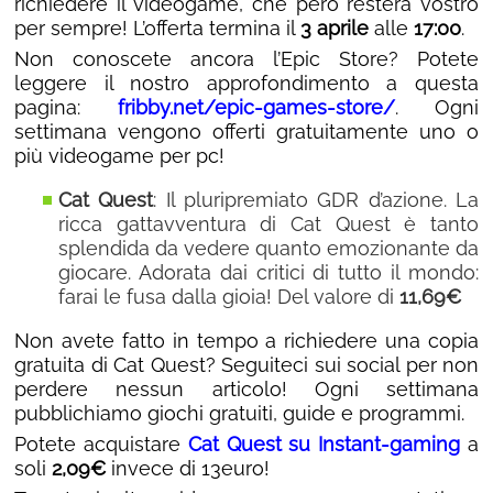
richiedere il videogame, che però resterà vostro
per sempre! L’offerta termina il
3 aprile
alle
17:00
.
Non conoscete ancora l’Epic Store? Potete
leggere il nostro approfondimento a questa
pagina:
fribby.net/epic-games-store/
. Ogni
settimana vengono offerti gratuitamente uno o
più videogame per pc!
Cat Quest
: Il pluripremiato GDR d’azione. La
ricca gattavventura di Cat Quest è tanto
splendida da vedere quanto emozionante da
giocare. Adorata dai critici di tutto il mondo:
farai le fusa dalla gioia! Del valore di
11,69€
Non avete fatto in tempo a richiedere una copia
gratuita di Cat Quest? Seguiteci sui social per non
perdere nessun articolo! Ogni settimana
pubblichiamo giochi gratuiti, guide e programmi.
Potete acquistare
Cat Quest su Instant-gaming
a
soli
2,09€
invece di 13euro!