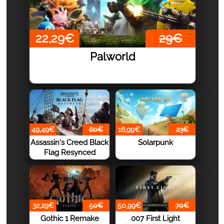
22,29€
29€
Palworld
49,49€
60€
16,99€
23€
Assassin's Creed Black
Solarpunk
Flag Resynced
32,29€
50€
50,99€
70€
Gothic 1 Remake
007 First Light