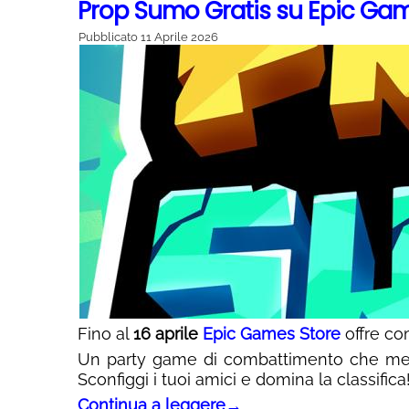
Prop Sumo Gratis su Epic Ga
Pubblicato
11 Aprile 2026
Fino al
16 aprile
Epic Games Store
offre co
Un party game di combattimento che mette
Sconfiggi i tuoi amici e domina la classifica
Continua a leggere
→