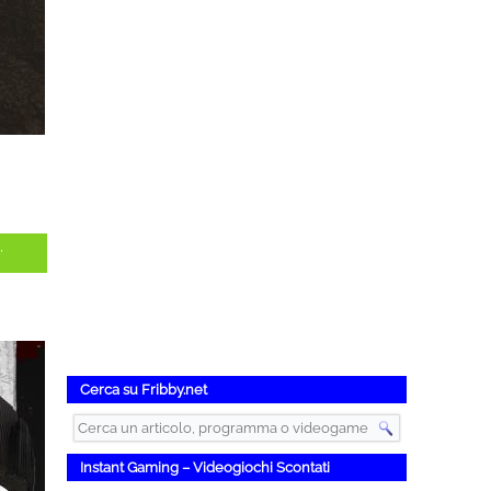
,
Cerca su Fribby.net
Instant Gaming – Videogiochi Scontati