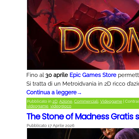
Fino al
30 aprile
Epic Games Store
permette
Si tratta di un Metroidvania in 2D ricco d’az
Continua a leggere
→
Pubblicato in
2D
,
Azione
,
Commerciali
,
Videogame
|
Contra
videogame
,
videogioco
The Stone of Madness Gratis 
Pubblicato
17 Aprile 2026