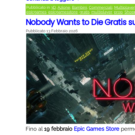
Pubblicato in
3D
,
Azione
,
Bambini
,
Commerciali
,
Multiplayer
epicgames
,
epicgamesstore
,
gratis
,
multiplayer
,
prop
,
Shopp
Nobody Wants to Die Gratis 
Pubblicato
13 Febbraio 2026
Fino al
19 febbraio
Epic Games Store
perme