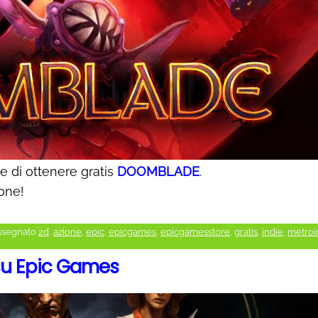
 di ottenere gratis
DOOMBLADE
.
ione!
ssegnato
2d
,
azione
,
epic
,
epicgames
,
epicgamesstore
,
gratis
,
indie
,
metroi
su Epic Games