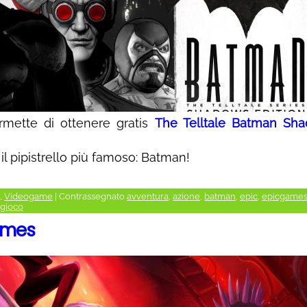
mette di ottenere gratis
The Telltale Batman Sh
il pipistrello più famoso: Batman!
,
Videogame
|
Contrassegnato
avventura
,
azione
,
batman
,
epic
,
epicgame
gioco
ames