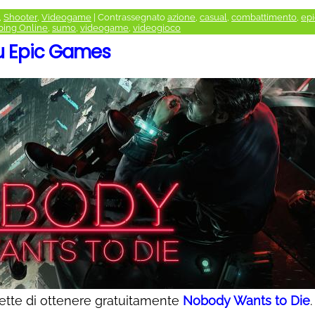
,
Shooter
,
Videogame
|
Contrassegnato
azione
,
casual
,
combattimento
,
epi
ing Online
,
sumo
,
videogame
,
videogioco
su Epic Games
tte di ottenere gratuitamente
Nobody Wants to Die
.