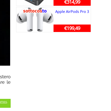
€314,99
Apple AirPods Pro 3
€199,49
stero
are le
ames
,