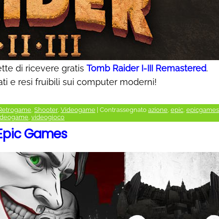
te di ricevere gratis
Tomb Raider I-III Remastered
.
ati e resi fruibili sui computer moderni!
Retrogame
,
Shooter
,
Videogame
|
Contrassegnato
azione
,
epic
,
epicgames
ideogame
,
videogioco
 Epic Games