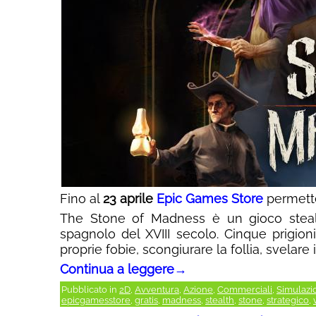
Fino al
23 aprile
Epic Games Store
permette
The Stone of Madness è un gioco steal
spagnolo del XVIII secolo. Cinque prigioni
proprie fobie, scongiurare la follia, svelare
Continua a leggere
→
Pubblicato in
2D
,
Avventura
,
Azione
,
Commerciali
,
Simulazi
epicgamesstore
,
gratis
,
madness
,
stealth
,
stone
,
strategico
,