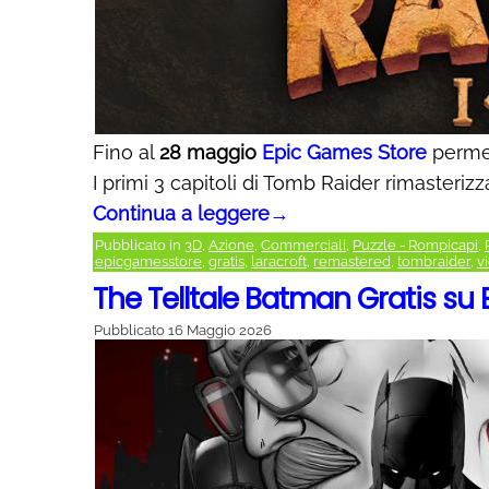
Fino al
28 maggio
Epic Games Store
permet
I primi 3 capitoli di Tomb Raider rimasterizz
Continua a leggere
→
Pubblicato in
3D
,
Azione
,
Commerciali
,
Puzzle - Rompicapi
,
epicgamesstore
,
gratis
,
laracroft
,
remastered
,
tombraider
,
v
The Telltale Batman Gratis su
Pubblicato
16 Maggio 2026