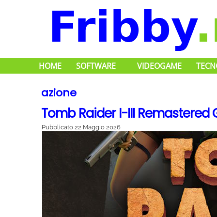
HOME
SOFTWARE
VIDEOGAME
TECN
azione
Tomb Raider I-III Remastered 
Pubblicato
22 Maggio 2026