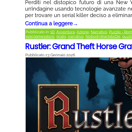
Perditi nel distopico futuro di una New Yo
un’indagine usando tecnologie avanzate nei
per trovare un serial killer deciso a eliminare
Continua a leggere
→
Pubblicato in
3D
,
Avventura
,
Azione
,
Narrativo
,
Puzzle - Rom
epicgamesstore
,
gratis
,
narrativo
,
NobodyWantstoDie
,
puzz
Rustler: Grand Theft Horse Gr
Pubblicato
23 Gennaio 2026