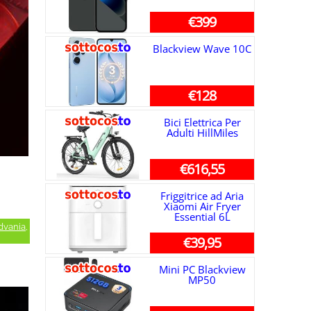
€399
Blackview Wave 10C
€128
Bici Elettrica Per
Adulti HillMiles
€616,55
Friggitrice ad Aria
Xiaomi Air Fryer
Essential 6L
dvania
,
€39,95
Mini PC Blackview
MP50