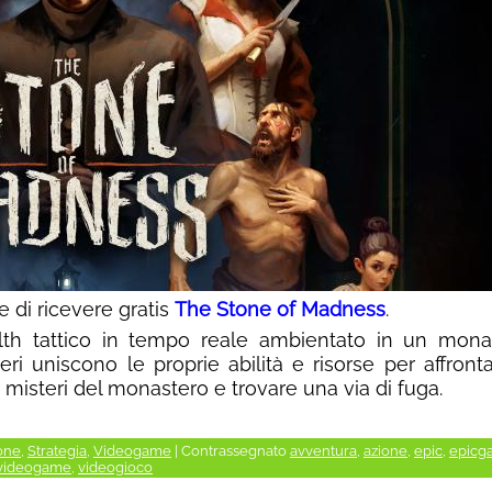
 di ricevere gratis
The Stone of Madness
.
th tattico in tempo reale ambientato in un mona
eri uniscono le proprie abilità e risorse per affront
 i misteri del monastero e trovare una via di fuga.
one
,
Strategia
,
Videogame
|
Contrassegnato
avventura
,
azione
,
epic
,
epicg
videogame
,
videogioco