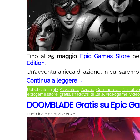
Fino al
25 maggio
Epic Games Store
per
Edition
.
Un’avventura ricca di azione, in cui saremo 
Continua a leggere
→
Pubblicato in
3D
,
Avventura
,
Azione
,
Commerciali
,
Narrativo
epicgamesstore
,
gratis
,
shadows
,
telltale
,
videogame
,
video
DOOMBLADE Gratis su Epic G
Pubblicato
24 Aprile 2026