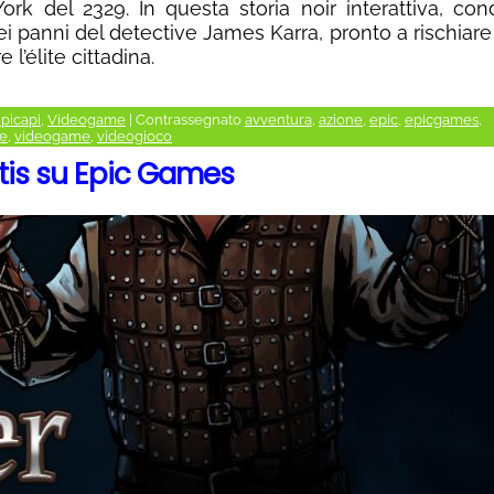
rk del 2329. In questa storia noir interattiva, cond
 panni del detective James Karra, pronto a rischiare
 l’élite cittadina.
picapi
,
Videogame
|
Contrassegnato
avventura
,
azione
,
epic
,
epicgames
,
le
,
videogame
,
videogioco
atis su Epic Games