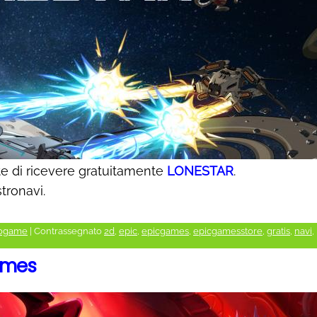
e di ricevere gratuitamente
LONESTAR
.
tronavi.
ogame
|
Contrassegnato
2d
,
epic
,
epicgames
,
epicgamesstore
,
gratis
,
navi
,
ames