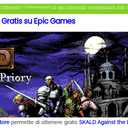
,
Videogame
|
Contrassegnato
2d
,
epic
,
epicgames
,
epicgamesstore
,
free
,
g
y Gratis su Epic Games
tore
permette di ottenere gratis
SKALD Against the 