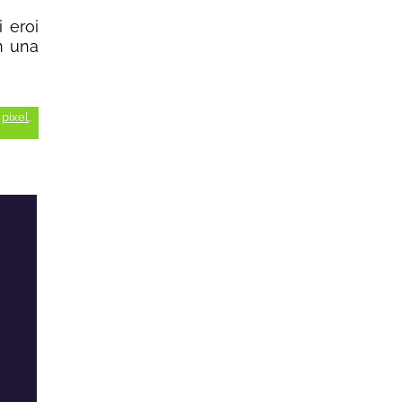
 eroi
in una
,
pixel
,