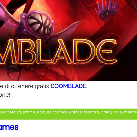
 di ottenere gratis
DOOMBLADE
.
ione!
ssegnato
2d
,
azione
,
epic
,
epicgames
,
epicgamesstore
,
gratis
,
indie
,
metroi
Games