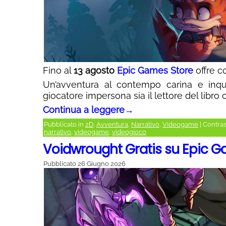
Fino al
13 agosto
Epic Games Store
offre c
Un’avventura al contempo carina e inquie
giocatore impersona sia il lettore del libro 
Continua a leggere
→
Pubblicato in
2D
,
Avventura
,
Narrativo
,
Videogame
|
Contra
narrativo
,
videogame
,
videogioco
Voidwrought Gratis su Epic 
Pubblicato
26 Giugno 2026