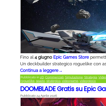
Fino al
4 giugno
Epic Games Store
permett
Un deckbuilder strategico roguelike con as
Continua a leggere
→
Pubblicato in
2D
,
Commerciali
,
Simulazione
,
Strategia
,
Vide
roguelike
,
spazio
,
strategico
,
videogame
,
videogioco
DOOMBLADE Gratis su Epic G
Pubblicato
24 Aprile 2026