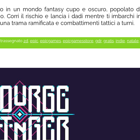
ato in un mondo fantasy cupo e oscuro, popolato di
o. Corri il rischio e lancia i dadi mentre ti imbarchi 
 una trama ramificata e combattimenti tattici a turni.
trassegnato
2d
,
epic
,
epicgames
,
epicgamesstore
,
gdr
,
gratis
,
indie
,
natale