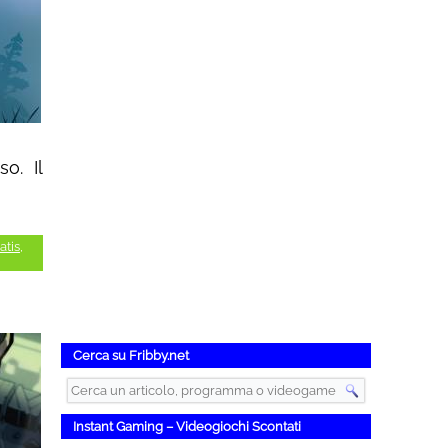
o. Il
atis
,
Cerca su Fribby.net
Instant Gaming – Videogiochi Scontati