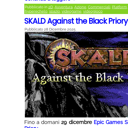
Pubblicato in
2D
,
Avventura
,
Azione
,
Commerciali
,
Platform
hyperechelo
,
spazio
,
videogame
,
videogioco
SKALD Against the Black Prior
Pubblicato
28 Dicembre 2025
Fino a domani
29 dicembre
Epic Games S