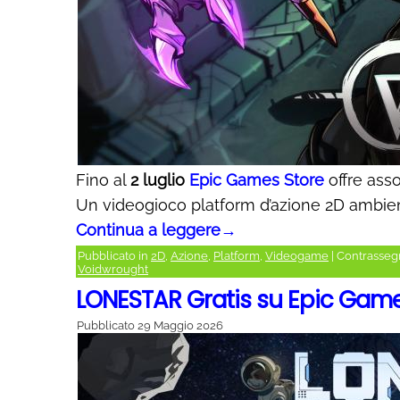
Fino al
2 luglio
Epic Games Store
offre ass
Un videogioco platform d’azione 2D ambien
Continua a leggere
→
Pubblicato in
2D
,
Azione
,
Platform
,
Videogame
|
Contrasseg
Voidwrought
LONESTAR Gratis su Epic Gam
Pubblicato
29 Maggio 2026