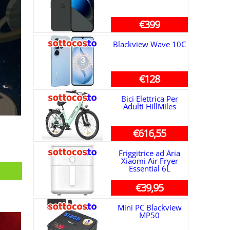
€399
Blackview Wave 10C
€128
Bici Elettrica Per
Adulti HillMiles
€616,55
Friggitrice ad Aria
Xiaomi Air Fryer
Essential 6L
€39,95
Mini PC Blackview
MP50