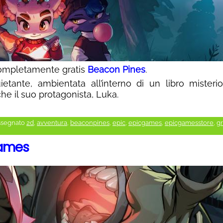
ompletamente gratis
Beacon Pines
.
tante, ambientata all’interno di un libro misterios
che il suo protagonista, Luka.
ssegnato
2d
,
avventura
,
beaconpines
,
epic
,
epicgames
,
epicgamesstore
,
gr
Games