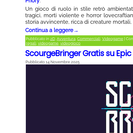
Priory
.
Un gioco di ruolo in stile retrò ambient
tragici, morti violente e horror lovecraftian
storia avvincente, ricca di creature mortali,
Continua a leggere
→
Pubblicato in
2D
,
Avventura
,
Commerciali
,
Videogame
|
Con
regali
,
videogame
,
videogioco
ScourgeBringer Gratis su Epic
Pubblicato
14 Novembre 2025