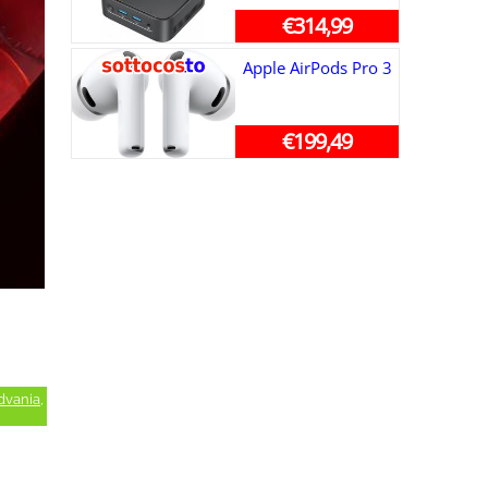
€314,99
Apple AirPods Pro 3
€199,49
dvania
,