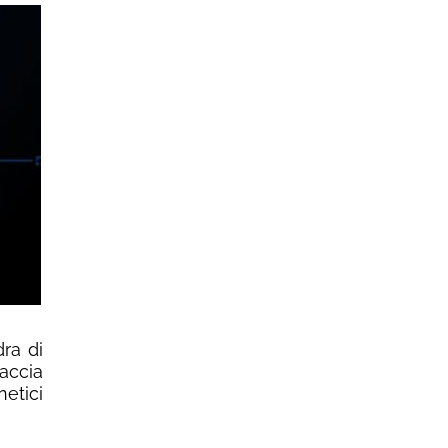
dra di
caccia
etici