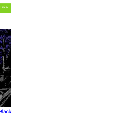
ratis
,
Black