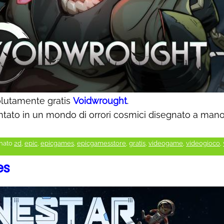
olutamente gratis
Voidwrought
.
tato in un mondo di orrori cosmici disegnato a mano
nato
2d
,
epic
,
epicgames
,
epicgamesstore
,
gratis
,
videogame
,
videogioco
,
es