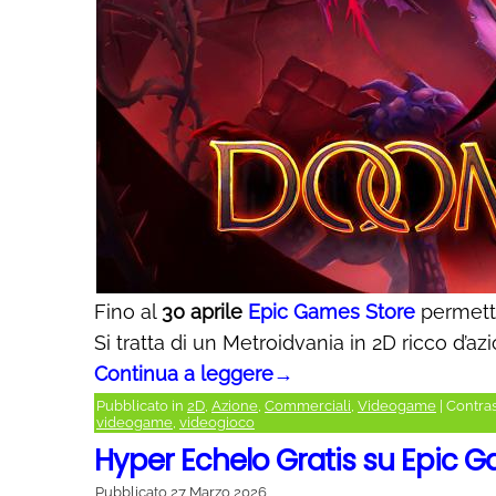
Fino al
30 aprile
Epic Games Store
permette
Si tratta di un Metroidvania in 2D ricco d’az
Continua a leggere
→
Pubblicato in
2D
,
Azione
,
Commerciali
,
Videogame
|
Contra
videogame
,
videogioco
Hyper Echelo Gratis su Epic 
Pubblicato
27 Marzo 2026