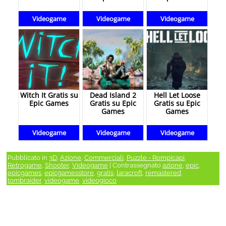
Videogame
Videogame
Videogame
Witch It Gratis su
Dead Island 2
Hell Let Loose
Epic Games
Gratis su Epic
Gratis su Epic
Games
Games
Videogame
Videogame
Videogame
Pubblicato in
3D
,
Azione
,
Commerciali
,
Puzzle - Rompicapi
,
Retrogame
,
Shooter
,
Videogame
|
Contrassegnato
azione
,
epic
,
epicgames
,
epicgamesstore
,
gratis
,
laracroft
,
remastered
,
tombraider
,
videogame
,
videogioco