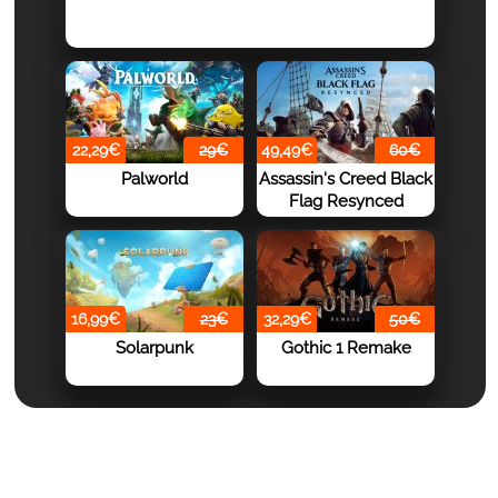
22,29€
29€
49,49€
60€
Palworld
Assassin's Creed Black
Flag Resynced
16,99€
23€
32,29€
50€
Solarpunk
Gothic 1 Remake