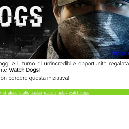
 oggi è il turno di un’incredibile opportunità regalat
ente
Watch Dogs
!
on perdere questa iniziativa!
o
3d
,
gioco
,
gratis
,
hacker
,
ubisoft
,
uplay
,
watch dogs