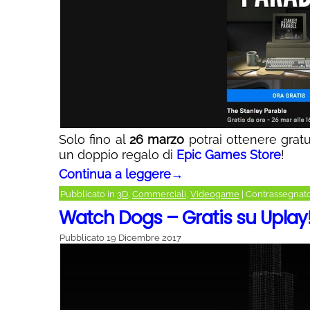
Solo fino al
26 marzo
potrai ottenere gra
un doppio regalo di
Epic Games Store
!
Continua a leggere
→
Pubblicato in
3D
,
Commerciali
,
Videogame
|
Contrassegnat
Watch Dogs – Gratis su Uplay
Pubblicato
19 Dicembre 2017