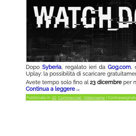
Dopo
Syberia
, regalato ieri da
Gog.com
,
Uplay: la possibilità di scaricare gratuitam
Avete tempo solo fino al
23 dicembre
per n
Continua a leggere
→
Pubblicato in
3D
,
Commerciali
,
Videogame
|
Contrassegnat