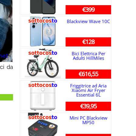
€399
Blackview Wave 10C
€128
Bici Elettrica Per
Adulti HillMiles
aci da
€616,55
Friggitrice ad Aria
Xiaomi Air Fryer
Essential 6L
€39,95
Mini PC Blackview
MP50