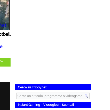
tball
re
!
re
,
Cerca su Fribby.net
Instant Gaming – Videogiochi Scontati