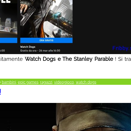
tuitamente
Watch Dogs e The Stanley Parable
! Si tr
o
bambini
,
epic games
,
ragazzi
,
videogioco
,
watch dogs
!