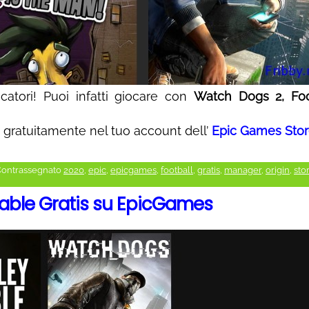
catori! Puoi infatti giocare con
Watch Dogs 2, Foo
i gratuitamente nel tuo account dell’
Epic Games Sto
ontrassegnato
2020
,
epic
,
epicgames
,
football
,
gratis
,
manager
,
origin
,
sto
able Gratis su EpicGames