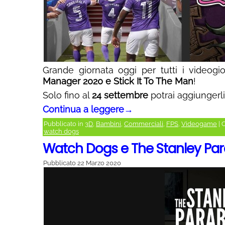
Grande giornata oggi per tutti i videogio
Manager 2020 e Stick It To The Man
!
Solo fino al
24 settembre
potrai aggiungerl
Continua a leggere
→
Pubblicato in
3D
,
Bambini
,
Commerciali
,
FPS
,
Videogame
|
C
watch dogs
Watch Dogs e The Stanley Par
Pubblicato
22 Marzo 2020