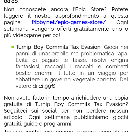
08:00
.
Non conoscete ancora l’Epic Store? Potete
leggere il nostro approfondimento a questa
pagina:
fribby.net/epic-games-store/
. Ogni
settimana vengono offerti gratuitamente uno o
più videogame per pc!
Turnip Boy Commits Tax Evasion
: Gioca nei
panni di un’adorabile ma problematica rapa.
Evita di pagare le tasse, risolvi enigmi
fantasiosi, raccogli i raccolti e combatti
bestie enormi, il tutto in un viaggio per
abbattere un governo vegetale corrotto! Del
valore di
11,99€
Non avete fatto in tempo a richiedere una copia
gratuita di Turnip Boy Commits Tax Evasion?
Seguiteci sui social per non perdere nessun
articolo! Ogni settimana pubblichiamo giochi
gratuiti, guide e programmi.
Trovate inoltre videogame sempre scontati su