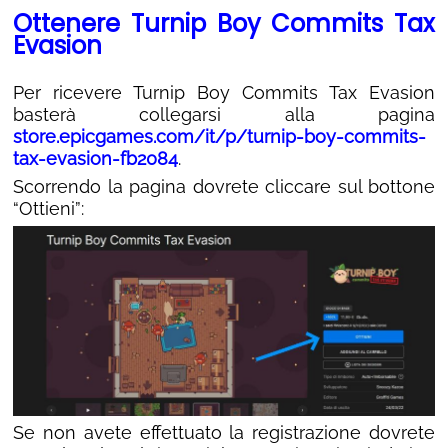
Ottenere Turnip Boy Commits Tax
Evasion
Per ricevere Turnip Boy Commits Tax Evasion
basterà collegarsi alla pagina
store.epicgames.com/it/p/turnip-boy-commits-
tax-evasion-fb2084
.
Scorrendo la pagina dovrete cliccare sul bottone
“Ottieni”:
Se non avete effettuato la registrazione dovrete