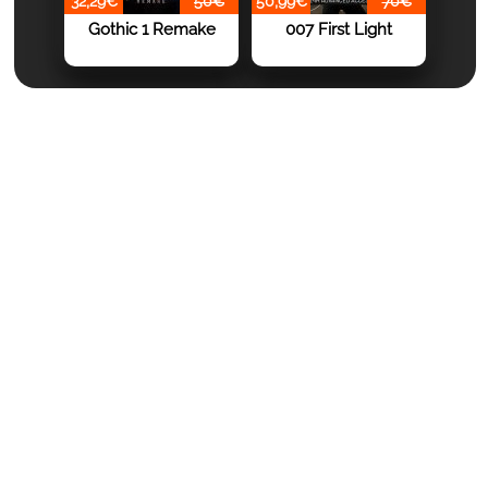
32,29€
50€
50,99€
70€
Gothic 1 Remake
007 First Light