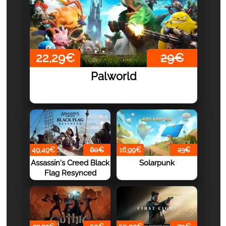
22,29€
29€
Palworld
49,49€
60€
16,99€
23€
Assassin's Creed Black
Solarpunk
Flag Resynced