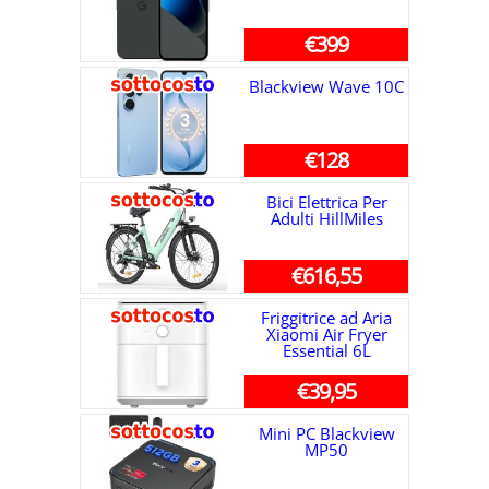
€399
Blackview Wave 10C
€128
Bici Elettrica Per
Adulti HillMiles
€616,55
Friggitrice ad Aria
Xiaomi Air Fryer
Essential 6L
€39,95
Mini PC Blackview
MP50