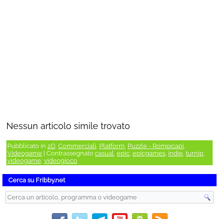
Nessun articolo simile trovato
Pubblicato in
2D
,
Commerciali
,
Platform
,
Puzzle - Rompicapi
,
Videogame
|
Contrassegnato
casual
,
epic
,
epicgames
,
indie
,
turnip
,
videogame
,
videogioco
Cerca su Fribby.net