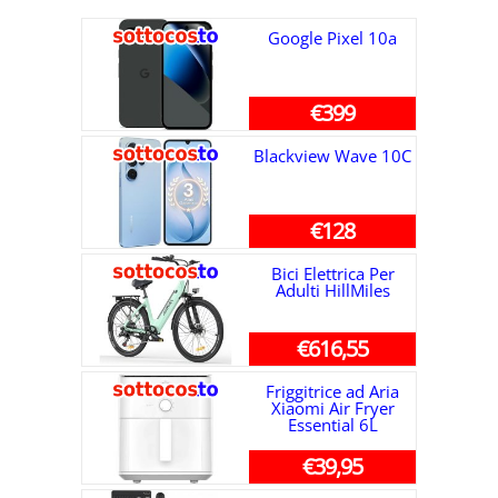
Google Pixel 10a
€399
Blackview Wave 10C
€128
Bici Elettrica Per
Adulti HillMiles
€616,55
Friggitrice ad Aria
Xiaomi Air Fryer
Essential 6L
€39,95