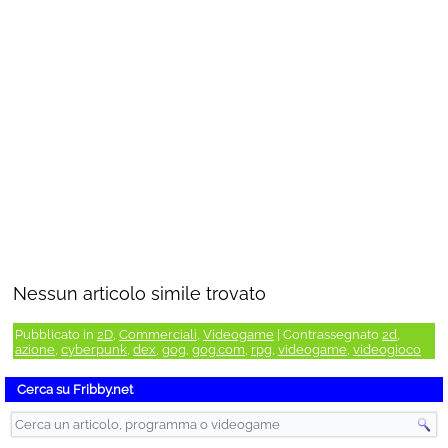
Nessun articolo simile trovato
Pubblicato in
2D
,
Commerciali
,
Videogame
|
Contrassegnato
2d
,
azione
,
cyberpunk
,
dex
,
gog
,
gog.com
,
rpg
,
videogame
,
videogioco
Cerca su Fribby.net