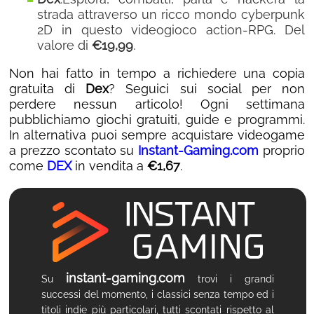
strada attraverso un ricco mondo cyberpunk
2D in questo videogioco action-RPG. Del
valore di
€19,99
.
Non hai fatto in tempo a richiedere una copia
gratuita di
Dex
? Seguici sui social per non
perdere nessun articolo! Ogni settimana
pubblichiamo giochi gratuiti, guide e programmi.
In alternativa puoi sempre acquistare videogame
a prezzo scontato su
Instant-Gaming.com
proprio
come
DEX
in vendita a
€1,67
.
instant-gaming.com
Su
trovi i grandi
successi del momento, i classici senza tempo ed i
titoli indie più particolari, tutti scontati rispetto al