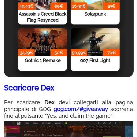
49,49€
60€
16,99€
23€
Assassin's Creed Black
Solarpunk
Flag Resynced
32,29€
50€
50,99€
70€
Gothic 1 Remake
007 First Light
Scaricare Dex
Per scaricare
Dex
devi collegarti alla pagina
principale di GOG
gog.com/#giveaway
scorrerla
fino al pulsante “Yes, and claim the game”: