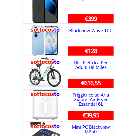
€399
Blackview Wave 10C
€128
Bici Elettrica Per
Adulti HillMiles
€616,55
Friggitrice ad Aria
Xiaomi Air Fryer
Essential 6L
€39,95
Mini PC Blackview
MP50