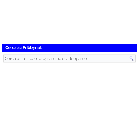
Cerca su Fribby.net
Instant Gaming – Videogiochi Scontati
Articoli recenti