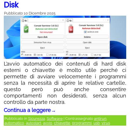
Disk
Pubblicato
10 Dicembre 2025
L’avvio automatico dei contenuti di hard disk
esterni o chiavette è molto utile perché ci
permette di avviare velocemente i programmi
senza la necessità di aprire le relative cartelle,
questo però può anche consentire
comportamenti non desiderati, senza alcun
controllo da parte nostra.
Continua a leggere
→
Pubblicato in
Sicurezza
,
Software
|
Contrassegnato
antirun
,
automatico
,
autostart
,
avvio
,
chiavette
,
programmi
,
usb
,
virus