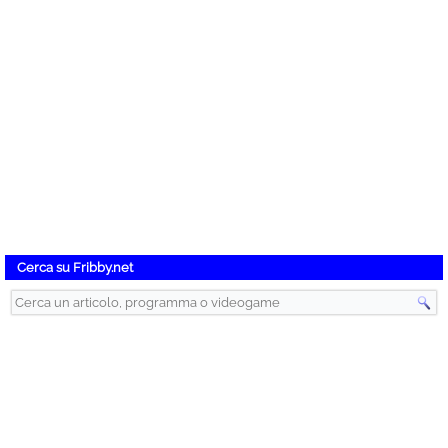
Cerca su Fribby.net
Instant Gaming – Videogiochi Scontati