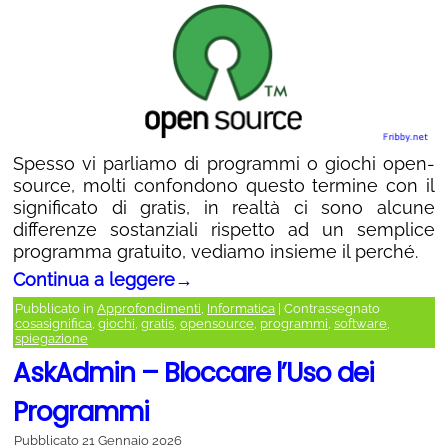
Spesso vi parliamo di programmi o giochi open-
source, molti confondono questo termine con il
significato di gratis, in realtà ci sono alcune
differenze sostanziali rispetto ad un semplice
programma gratuito, vediamo insieme il perché.
Continua a leggere
→
Pubblicato in
Approfondimenti
,
Informatica
|
Contrassegnato
cosasignifica
,
giochi
,
gratis
,
opensource
,
programmi
,
software
,
spiegazione
AskAdmin – Bloccare l’Uso dei
Programmi
Pubblicato
21 Gennaio 2026