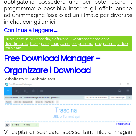
obbligatorio possedere una per poter usare il
programma: è possibile inserire gli effetti anche
ad un’immagine fissa o ad un filmato per divertirsi
in chat con gli amici.
Continua a leggere
→
Pubblicato in
Multimedia
,
Software
|
Contrassegnato
cam
,
divertimento
,
free
,
gratis
,
manycam
,
programma
,
programmi
,
video
,
web cam
Free Download Manager –
Organizzare i Download
Pubblicato
21 Febbraio 2026
Vi capita di scaricare spesso tanti file, o magari