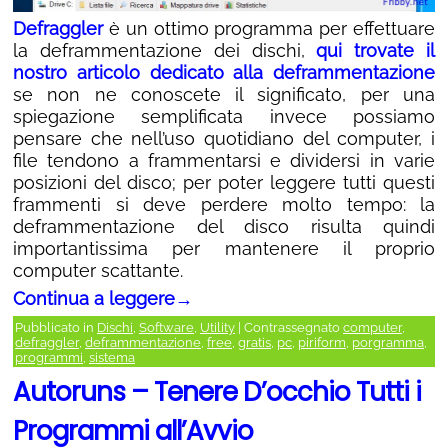
Defraggler
è un ottimo programma per effettuare
la deframmentazione dei dischi,
qui trovate il
nostro articolo dedicato alla deframmentazione
se non ne conoscete il significato, per una
spiegazione semplificata invece possiamo
pensare che nell’uso quotidiano del computer, i
file tendono a frammentarsi e dividersi in varie
posizioni del disco; per poter leggere tutti questi
frammenti si deve perdere molto tempo: la
deframmentazione del disco risulta quindi
importantissima per mantenere il proprio
computer scattante.
Continua a leggere
→
Pubblicato in
Dischi
,
Software
,
Utility
|
Contrassegnato
computer
,
defraggler
,
deframmentazione
,
free
,
gratis
,
pc
,
piriform
,
porgramma
,
programmi
,
sistema
Autoruns – Tenere D’occhio Tutti i
Programmi all’Avvio