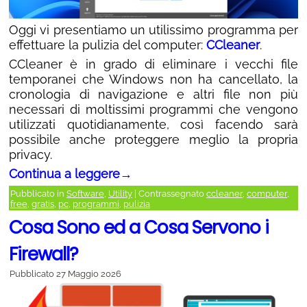
Oggi vi presentiamo un utilissimo programma per
effettuare la pulizia del computer:
CCleaner
.
CCleaner è in grado di eliminare i vecchi file
temporanei che Windows non ha cancellato, la
cronologia di navigazione e altri file non più
necessari di moltissimi programmi che vengono
utilizzati quotidianamente, così facendo sarà
possibile anche proteggere meglio la propria
privacy.
Continua a leggere
→
Pubblicato in
Software
,
Utility
|
Contrassegnato
ccleaner
,
computer
,
free
,
gratis
,
pc
,
programmi
,
pulizia
Cosa Sono ed a Cosa Servono i
Firewall?
Pubblicato
27 Maggio 2026