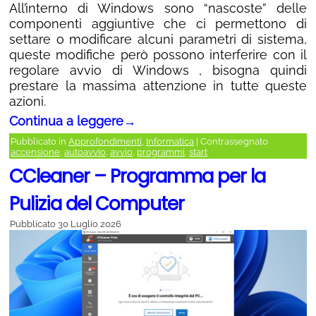
All’interno di Windows sono “nascoste” delle
componenti aggiuntive che ci permettono di
settare o modificare alcuni parametri di sistema,
queste modifiche però possono interferire con il
regolare avvio di Windows , bisogna quindi
prestare la massima attenzione in tutte queste
azioni.
Continua a leggere
→
Pubblicato in
Approfondimenti
,
Informatica
|
Contrassegnato
accensione
,
autoavvio
,
avvio
,
programmi
,
start
CCleaner – Programma per la
Pulizia del Computer
Pubblicato
30 Luglio 2026