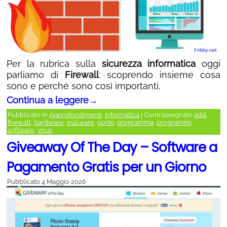
Per la rubrica sulla
sicurezza informatica
oggi
parliamo di
Firewall
: scoprendo insieme cosa
sono e perché sono così importanti.
Continua a leggere
→
Pubblicato in
Approfondimenti
,
Informatica
|
Contrassegnato
adsl
,
firewall
,
hardware
,
malware
,
porte
,
programma
,
programmi
,
software
,
virus
Giveaway Of The Day – Software a
Pagamento Gratis per un Giorno
Pubblicato
4 Maggio 2026