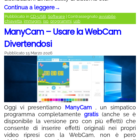
Continua a leggere
→
Pubblicato in
CD-USB
,
Software
|
Contrassegnato
avviabile
,
chiavetta
,
immagini
,
iso
,
programmi
,
usb
ManyCam – Usare la WebCam
Divertendosi
Pubblicato
15 Marzo 2026
Oggi vi presentiamo
ManyCam
, un simpatico
programma completamente
gratis
(anche se è
disponibile la versione pro con più effetti) che
consente di inserire effetti originali nei propri
video ripresi con la WebCam, non è però