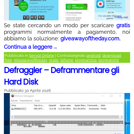
Se state cercando un modo per scaricare
gratis
programmi normalmente a pagamento, noi
abbiamo la soluzione:
giveawayoftheday.com
.
Continua a leggere
→
Pubblicato in
Servizi Online
|
Contrassegnato
android
,
download
,
free
,
giveawayoftheday
,
gratis
,
iphone
,
programma
,
programmi
Defraggler – Deframmentare gli
Hard Disk
Pubblicato
30 Aprile 2026