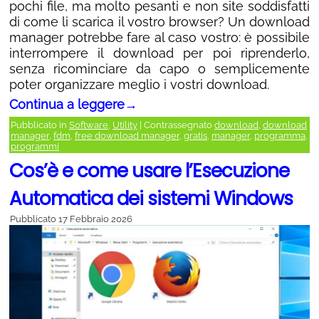
pochi file, ma molto pesanti e non site soddisfatti
di come li scarica il vostro browser? Un download
manager potrebbe fare al caso vostro: è possibile
interrompere il download per poi riprenderlo,
senza ricominciare da capo o semplicemente
poter organizzare meglio i vostri download.
Continua a leggere
→
Pubblicato in
Software
,
Utility
|
Contrassegnato
download
,
download
manager
,
fdm
,
free download manager
,
gratis
,
manager
,
programma
,
programmi
Cos’è e come usare l’Esecuzione
Automatica dei sistemi Windows
Pubblicato
17 Febbraio 2026