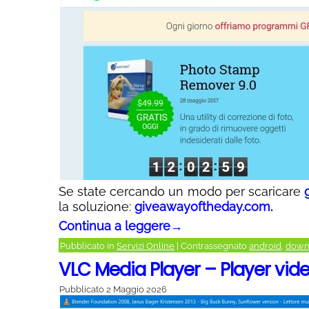
Se state cercando un modo per scaricare
la soluzione:
giveawayoftheday.com
.
Continua a leggere
→
Pubblicato in
Servizi Online
|
Contrassegnato
android
,
down
VLC Media Player – Player vid
Pubblicato
2 Maggio 2026