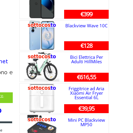
€399
Blackview Wave 10C
€128
Bici Elettrica Per
Adulti HillMiles
ono e
€616,55
Friggitrice ad Aria
Xiaomi Air Fryer
re
,
Essential 6L
€39,95
o
Mini PC Blackview
MP50