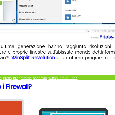
ultima generazione hanno raggiunto risoluzioni 
ere e proprie finestre sull’abissale mondo dell’inform
zio?!
WinSplit Revolution
é un ottimo programma c
e
,
gratis
,
programma
,
schermo
,
winsplit revolution
 Firewall?