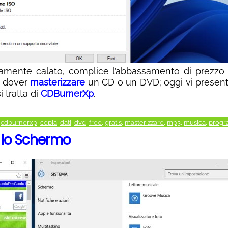
amente calato, complice l’abbassamento di prezzo 
di dover
masterizzare
un CD o un DVD; oggi vi presen
 tratta di
CDBurnerXp
.
,
cdburnerxp
,
copia
,
dati
,
dvd
,
free
,
gratis
,
masterizzare
,
mp3
,
musica
,
prog
e lo Schermo