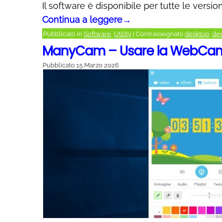
Il software è disponibile per tutte le vers
Continua a leggere
→
Pubblicato in
Software
,
Utility
|
Contrassegnato
desktop
,
de
ManyCam – Usare la WebCam
Pubblicato
15 Marzo 2026