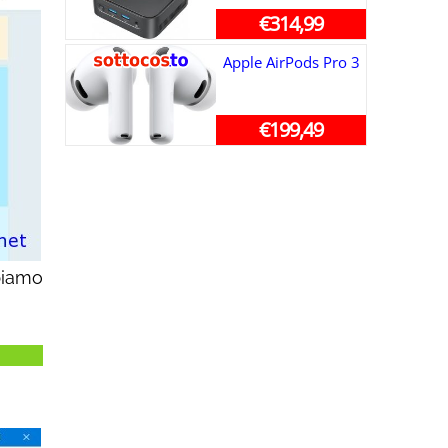
€314,99
Apple AirPods Pro 3
€199,49
biamo