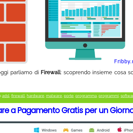
ggi parliamo di
Firewall
: scoprendo insieme cosa s
o
adsl
,
firewall
,
hardware
,
malware
,
porte
,
programma
,
programmi
,
softwa
re a Pagamento Gratis per un Giorn