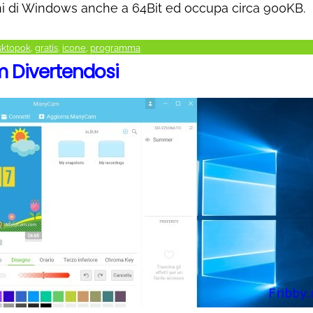
ioni di Windows anche a 64Bit ed occupa circa 900KB.
sktopok
,
gratis
,
icone
,
programma
 Divertendosi