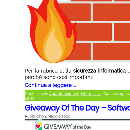
Per la rubrica sulla
sicurezza informatica
o
perché sono così importanti.
Continua a leggere
→
Pubblicato in
Approfondimenti
,
Informatica
|
Contrassegnat
virus
Giveaway Of The Day – Softwa
Pubblicato
4 Maggio 2026