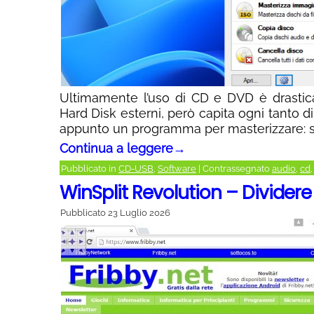
Ultimamente l’uso di CD e DVD è drastic
Hard Disk esterni, però capita ogni tanto 
appunto un programma per masterizzare: si
Continua a leggere
→
Pubblicato in
CD-USB
,
Software
|
Contrassegnato
audio
,
cd
WinSplit Revolution – Divider
Pubblicato
23 Luglio 2026