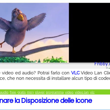
le video ed audio? Potrai farlo con
VLC
Video Lan Clie
e, che non necessita di installare alcun tipo di code
audio
,
free
,
gratis
,
mp3
,
player
,
programma
,
video
,
video lan
,
vlc
nare la Disposizione delle Icone