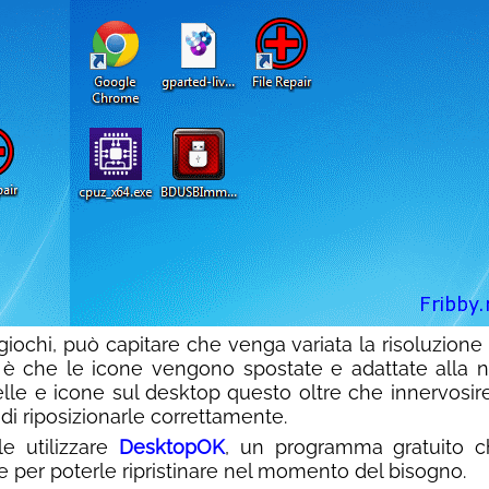
ochi, può capitare che venga variata la risoluzione 
o è che le icone vengono spostate e adattate alla 
elle e icone sul desktop questo oltre che innervosir
di riposizionarle correttamente.
e utilizzare
DesktopOK
, un programma gratuito c
e per poterle ripristinare nel momento del bisogno.