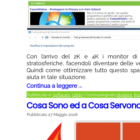
Con l’arrivo del 2K e 4K i monitor di 
stratosferiche, facendoli diventare delle v
Quindi come ottimizzare tutto questo spa
aiuta in tale situazione.
Continua a leggere
→
Pubblicato in
Software
,
Utility
|
Contrassegnato
dividere
,
fre
Cosa Sono ed a Cosa Servono i
Pubblicato
27 Maggio 2026