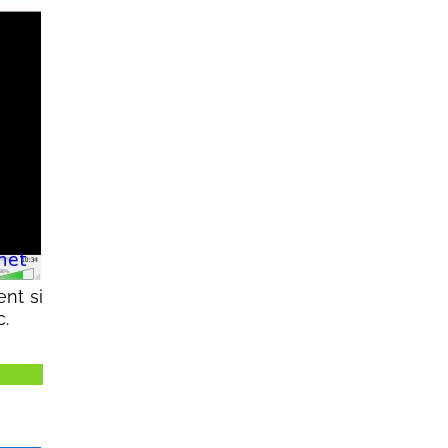
nt si
c.