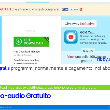
gratis
programmi normalmente a pagamento, noi ab
load
,
free
,
giveawayoftheday
,
gratis
,
iphone
,
programma
,
programmi
eo-audio Gratuito