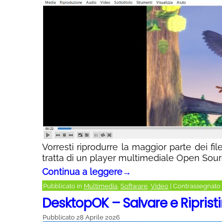
Vorresti riprodurre la maggior parte dei fi
tratta di un player multimediale Open Sourc
Continua a leggere
→
Pubblicato in
Multimedia
,
Software
,
Video
|
Contrassegnato
DesktopOK – Salvare e Ripristi
Pubblicato
28 Aprile 2026