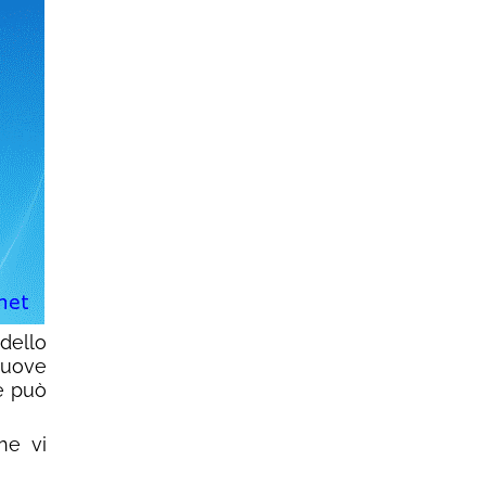
dello
nuove
e può
he vi