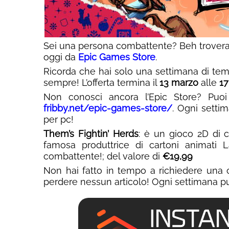
Sei una persona combattente? Beh troverai 
oggi da
Epic Games Store
.
Ricorda che hai solo una settimana di tem
sempre! L’offerta termina il
13 marzo
alle
17
Non conosci ancora l’Epic Store? Puoi
fribby.net/epic-games-store/
. Ogni setti
per pc!
Them’s Fightin’ Herds
: è un gioco 2D di c
famosa produttrice di cartoni animati L
combattente!; del valore di
€19,99
Non hai fatto in tempo a richiedere una 
perdere nessun articolo! Ogni settimana pu