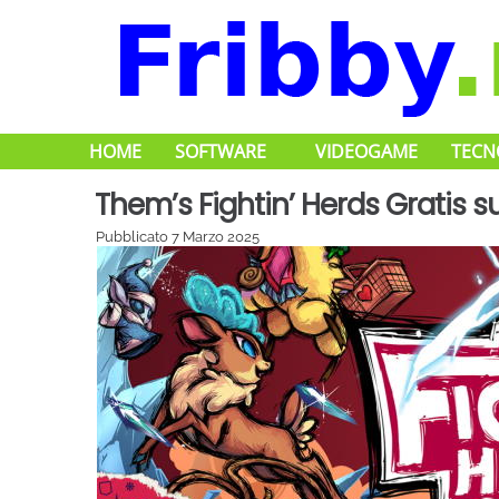
HOME
SOFTWARE
VIDEOGAME
TECN
Them’s Fightin’ Herds Gratis s
Pubblicato
7 Marzo 2025