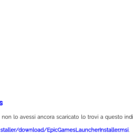
s
non lo avessi ancora scaricato lo trovi a questo indi
staller/download/EpicGamesLauncherInstaller.msi
.