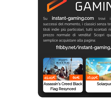
instant-gaming.com
Su
trovi i
successi del momento, i classici senza t
titoli indie più particolari, tutti scontati r
prezzo normale di vendita! Scopri qu
semplice acquistare alla pagina:
fribby.net/instant-gaming
49,49€
60€
16,99€
Assassin's Creed Black
Solarpu
Flag Resynced