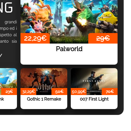
 grandi
empo ed i
ispetto al
22,29€
29€
anto sia
Palworld
/
23€
32,29€
50€
50,99€
70€
nk
Gothic 1 Remake
007 First Light