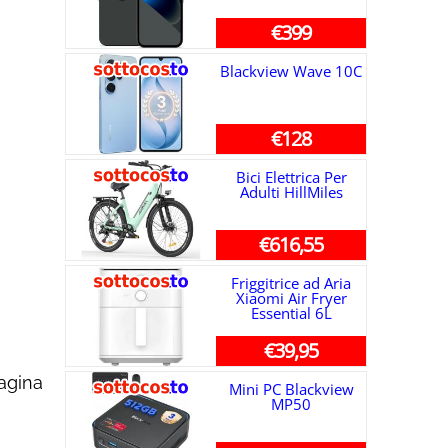
€399
Blackview Wave 10C
€128
Bici Elettrica Per
Adulti HillMiles
€616,55
Friggitrice ad Aria
Xiaomi Air Fryer
Essential 6L
€39,95
gina
Mini PC Blackview
MP50