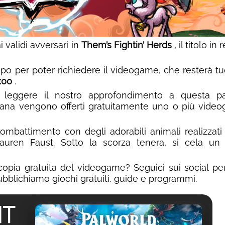
validi avversari in
Them’s Fightin’ Herds
, il titolo in
po per poter richiedere il videogame, che resterà tu
:00
.
 leggere il nostro approfondimento a questa pa
mana vengono offerti gratuitamente uno o più vide
ombattimento con degli adorabili animali realizzati 
auren Faust. Sotto la scorza tenera, si cela un 
copia gratuita del videogame? Seguici sui social pe
bblichiamo giochi gratuiti, guide e programmi.