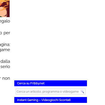
 regalo
o per
gina:
ogame
dalla
serio
r non
Cerca su Fribby.net
Instant Gaming – Videogiochi Scontati