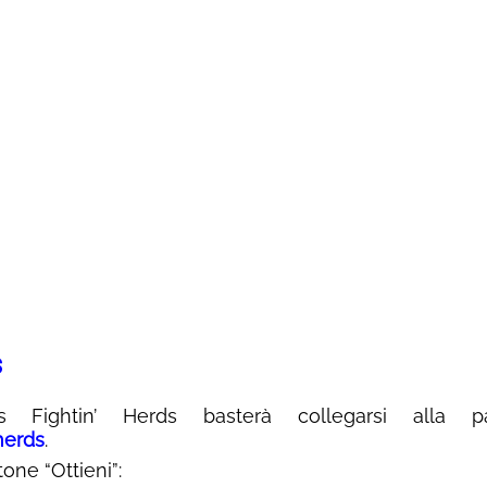
s
Fightin’ Herds basterà collegarsi alla pa
herds
.
one “Ottieni”: