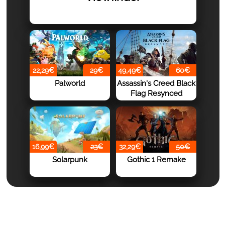
22,29€
29€
49,49€
60€
Palworld
Assassin's Creed Black
Flag Resynced
16,99€
23€
32,29€
50€
Solarpunk
Gothic 1 Remake