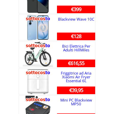
€399
Blackview Wave 10C
€128
Bici Elettrica Per
Adulti HillMiles
€616,55
Friggitrice ad Aria
Xiaomi Air Fryer
Essential 6L
€39,95
Mini PC Blackview
MP50