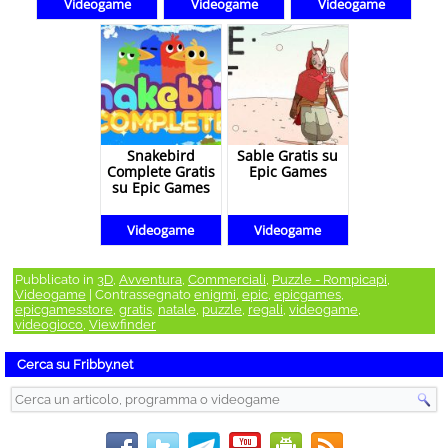
Videogame
Videogame
Videogame
Snakebird
Sable Gratis su
Complete Gratis
Epic Games
su Epic Games
Videogame
Videogame
Pubblicato in
3D
,
Avventura
,
Commerciali
,
Puzzle - Rompicapi
,
Videogame
|
Contrassegnato
enigmi
,
epic
,
epicgames
,
epicgamesstore
,
gratis
,
natale
,
puzzle
,
regali
,
videogame
,
videogioco
,
Viewfinder
Cerca su Fribby.net