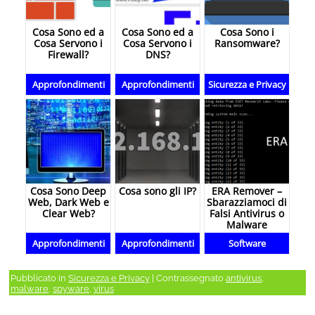
Cosa Sono ed a
Cosa Sono ed a
Cosa Sono i
Cosa Servono i
Cosa Servono i
Ransomware?
Firewall?
DNS?
Approfondimenti
Approfondimenti
Sicurezza e Privacy
Cosa Sono Deep
Cosa sono gli IP?
ERA Remover –
Web, Dark Web e
Sbarazziamoci di
Clear Web?
Falsi Antivirus o
Malware
Approfondimenti
Approfondimenti
Software
Pubblicato in
Sicurezza e Privacy
|
Contrassegnato
antivirus
,
malware
,
spyware
,
virus