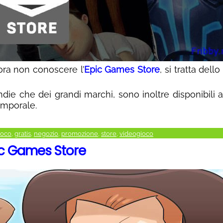
ra non conoscere l’
Epic Games Store
, si tratta dello
ndie che dei grandi marchi, sono inoltre disponibili
emporale.
ioco
,
gratis
,
negozio
,
promozione
,
store
,
videogioco
ic Games Store