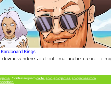
a
Kardboard Kings
.
i dovrai vendere ai clienti, ma anche creare la mig
ogame
|
Contrassegnato
carte
,
epic
,
epicgames
,
epicgamesstore
,
ideogioco