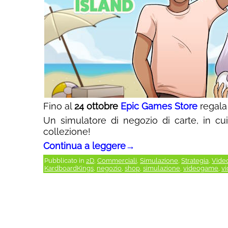
Fino al
24 ottobre
Epic Games Store
regal
Un simulatore di negozio di carte, in cu
collezione!
Continua a leggere
→
Pubblicato in
2D
,
Commerciali
,
Simulazione
,
Strategia
,
Vide
KardboardKings
,
negozio
,
shop
,
simulazione
,
videogame
,
v