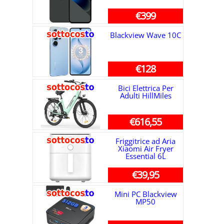
€399
Blackview Wave 10C
€128
Bici Elettrica Per
Adulti HillMiles
€616,55
Friggitrice ad Aria
Xiaomi Air Fryer
Essential 6L
€39,95
Mini PC Blackview
MP50