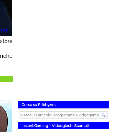
 store
 anche
Cerca su Fribby.net
Instant Gaming – Videogiochi Scontati