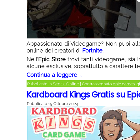
Appassionato di Videogame? Non puoi allo
online dei creatori di
Fortnite
.
Nell’
Epic Store
trovi tanti videogame, sia I
alcune esclusive, soprattutto a carattere t
Continua a leggere
→
Pubblicato in
Servizi Online
|
Contrassegnato
epic games
,
g
Kardboard Kings Gratis su Ep
Pubblicato
19 Ottobre 2024