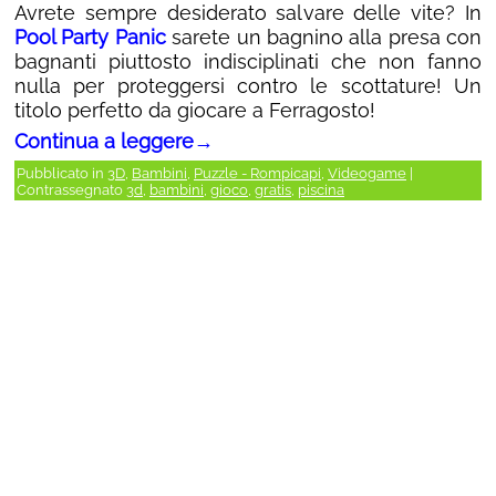
Avrete sempre desiderato salvare delle vite? In
Pool Party Panic
sarete un bagnino alla presa con
bagnanti piuttosto indisciplinati che non fanno
nulla per proteggersi contro le scottature! Un
titolo perfetto da giocare a Ferragosto!
Continua a leggere
→
Pubblicato in
3D
,
Bambini
,
Puzzle - Rompicapi
,
Videogame
|
Contrassegnato
3d
,
bambini
,
gioco
,
gratis
,
piscina