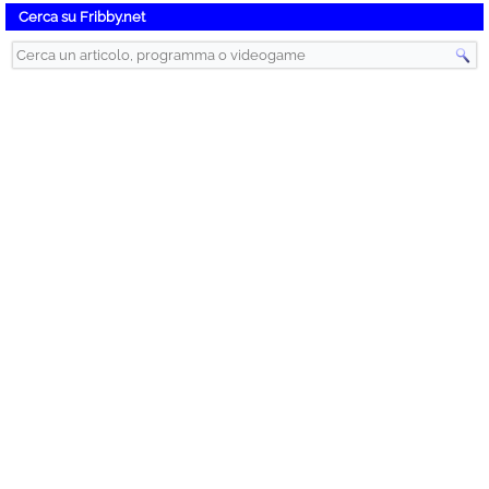
Cerca su Fribby.net
Instant Gaming – Videogiochi Scontati
Articoli recenti
CheapVoip – Chiamate Voip Convenienti
Spybot, Search & Destroy – Antispyware Gratis
Disabilitare l’Avvio Automatico dei Programmi senza Software Esterni
Sol Cesto Gratis su Epic Games
OTXO Gratis su Epic Games
CCleaner – Programma per la Pulizia del Computer
Prime Video – Film e Serie TV Online da Amazon
Google Drive – Lo Spazio Cloud di Google