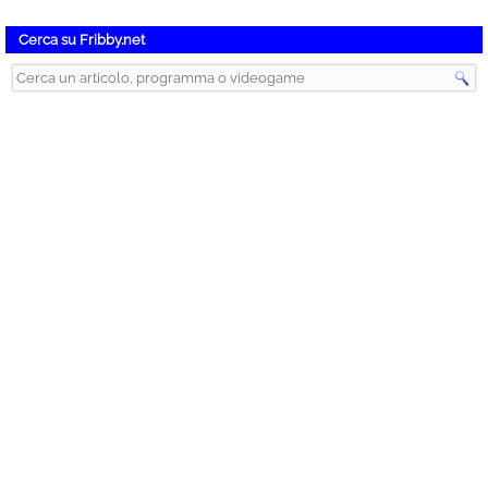
Cerca su Fribby.net
Instant Gaming – Videogiochi Scontati
Articoli recenti
Instant-Gaming.com – Giochi Scontati in Pochi Clic!
We Were Here Together Gratis su Epic Games
Beacon Pines Gratis su Epic Games
CheapVoip – Chiamate Voip Convenienti
Spybot, Search & Destroy – Antispyware Gratis
Disabilitare l’Avvio Automatico dei Programmi senza Software Esterni
Sol Cesto Gratis su Epic Games