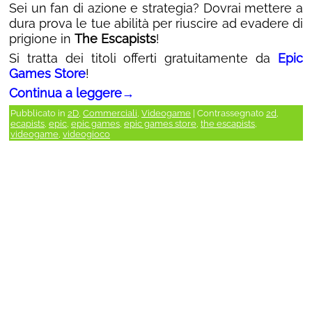
Sei un fan di azione e strategia? Dovrai mettere a
dura prova le tue abilità per riuscire ad evadere di
prigione in
The Escapists
!
Si tratta dei titoli offerti gratuitamente da
Epic
Games Store
!
Continua a leggere
→
Pubblicato in
2D
,
Commerciali
,
Videogame
|
Contrassegnato
2d
,
ecapists
,
epic
,
epic games
,
epic games store
,
the escapists
,
videogame
,
videogioco