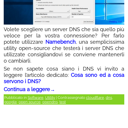
Volete scegliere un server DNS che sia quello più
veloce per la vostra connessione? Per farlo
potete utilizzare
Namebench
, una semplicissima
utility open-source che testerà i server DNS che
utilizzate consigliandovi se conviene mantenerli
o cambiarli.
Se non sapete cosa siano i DNS vi invito a
leggere l’articolo dedicato:
Cosa sono ed a cosa
servono i DNS?
Continua a leggere
→
Pubblicato in
Software
,
Utility
|
Contrassegnato
cloudflare
,
dns
,
google
,
open source
,
opendns
,
test