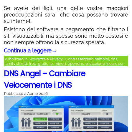
Se avete dei figli, una delle vostre maggiori
preoccupazioni sarà che cosa possano trovare
su internet.
Esistono dei software a pagamento che filtrano i
siti visualizzabili, ma spesso sono molto costosi e
non sempre offrono la sicurezza sperata.
Continua a leggere
→
Pubblicato in
Sicurezza e Privacy
|
Contrassegnato
bambini
,
dns
,
family shield
,
free
,
gratis
,
ip
,
minori
,
opendns
,
protezione
,
sicurezza
DNS Angel – Cambiare
Velocemente i DNS
Pubblicato
2 Aprile 2026