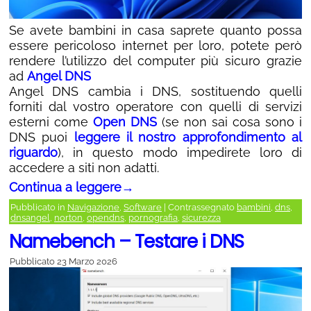
Se avete bambini in casa saprete quanto possa
essere pericoloso internet per loro, potete però
rendere l’utilizzo del computer più sicuro grazie
ad
Angel DNS
Angel DNS cambia i DNS, sostituendo quelli
forniti dal vostro operatore con quelli di servizi
esterni come
Open DNS
(se non sai cosa sono i
DNS puoi
leggere il nostro approfondimento al
riguardo
), in questo modo impedirete loro di
accedere a siti non adatti.
Continua a leggere
→
Pubblicato in
Navigazione
,
Software
|
Contrassegnato
bambini
,
dns
,
dnsangel
,
norton
,
opendns
,
pornografia
,
sicurezza
Namebench – Testare i DNS
Pubblicato
23 Marzo 2026