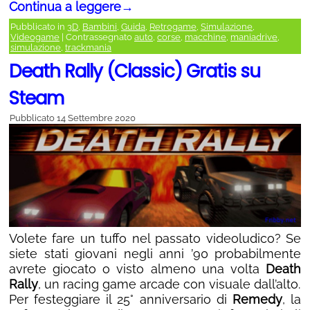
Continua a leggere
→
Pubblicato in
3D
,
Bambini
,
Guida
,
Retrogame
,
Simulazione
,
Videogame
|
Contrassegnato
auto
,
corse
,
macchine
,
maniadrive
,
simulazione
,
trackmania
Death Rally (Classic) Gratis su
Steam
Pubblicato
14 Settembre 2020
Volete fare un tuffo nel passato videoludico? Se
siete stati giovani negli anni ’90 probabilmente
avrete giocato o visto almeno una volta
Death
Rally
, un racing game arcade con visuale dall’alto.
Per festeggiare il 25° anniversario di
Remedy
, la