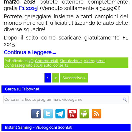
marzo 2018
potrete ottenere completamente
gratis
F1 2015
! (Venduto solitamente a 34,99€!)
Potrete gareggiare insieme a tanti campioni del
mondo nei circuiti ufficiali utilizzando le auto delle
diverse squadre!
Dopo il salto come scaricare gratuitamente F1
2015
Continua a leggere
→
Pubblicato in
3D
,
Commerciali
,
Simulazione
,
Videogame
|
Contrassegnato
2015
,
auto
,
corse
,
f1
1
2
Successivo »
Cerca su Fribby.net
Instant Gaming – Videogiochi Scontati