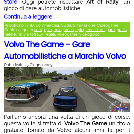
Store
, Oggi potrete riscattare
Art of Rally
! un
gioco di gare automobilistiche.
Continua a leggere
→
Pubblicato in
3D
,
Commerciali
,
Guida
,
Simulazione
,
Videogame
|
Contrassegnato
auto
,
epic
,
epicgames
,
epicgamesstore
,
gare
,
gratis
,
natale
,
rally artofrally
,
regali
,
videogame
,
videogioco
Volvo The Game – Gare
Automobilistiche a Marchio Volvo
Pubblicato
25 Giugno 2023
Parliamo ancora una volta di un gioco di corse,
questa volta si tratta di
Volvo The Game
un titolo
gratuito, fornito da Volvo alcuni anni fa per il