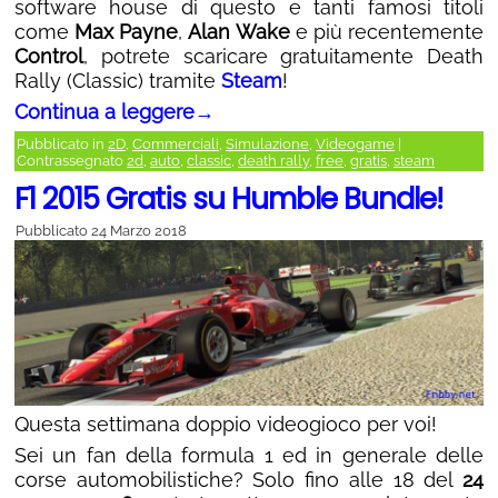
software house di questo e tanti famosi titoli
come
Max Payne
,
Alan Wake
e più recentemente
Control
, potrete scaricare gratuitamente Death
Rally (Classic) tramite
Steam
!
Continua a leggere
→
Pubblicato in
2D
,
Commerciali
,
Simulazione
,
Videogame
|
Contrassegnato
2d
,
auto
,
classic
,
death rally
,
free
,
gratis
,
steam
F1 2015 Gratis su Humble Bundle!
Pubblicato
24 Marzo 2018
Questa settimana doppio videogioco per voi!
Sei un fan della formula 1 ed in generale delle
corse automobilistiche? Solo fino alle 18 del
24