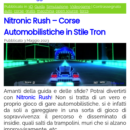
Pubblicato in
3D
,
Guida
,
Simulazione
,
Videogame
|
Contrassegnato
auto
,
corse
,
gratis
,
macchina
,
open source
,
torcs
Nitronic Rush – Corse
Automobilistiche in Stile Tron
Pubblicato
3 Maggio 2023
Amanti della guida e delle sfide? Potrai divertirti
con
Nitronic Rush
! Non si tratta di un vero e
proprio gioco di gare automobilistiche, si è infatti
da soli a gareggiare in una sorta di gioco di
sopravvivenza: il percorso è disseminato di
insidie, quali salti da trampolini, muri che si alzano
improvvisamente, etc…