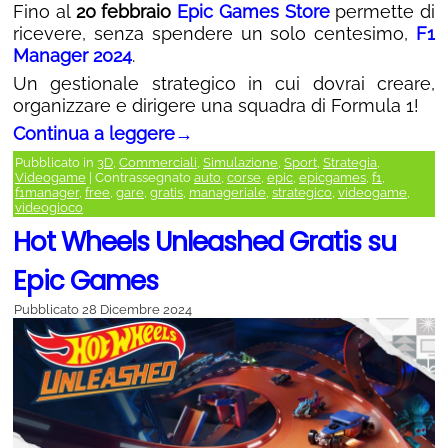
Fino al
20 febbraio
Epic Games Store
permette di
ricevere, senza spendere un solo centesimo,
F1
Manager 2024
.
Un gestionale strategico in cui dovrai creare,
organizzare e dirigere una squadra di Formula 1!
Continua a leggere
→
Pubblicato in
3D
,
Commerciali
,
Simulazione
,
Sport
,
Strategia
,
Videogame
|
Contrassegnato
auto
,
corse
,
epic
,
epicgames
,
f1
,
f1manager
,
free
,
gare
,
gratis
,
manageriale
,
strategico
,
videogame
,
videogioco
Hot Wheels Unleashed Gratis su
Epic Games
Pubblicato
28 Dicembre 2024