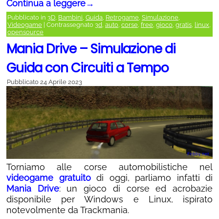
Continua a leggere
→
Pubblicato in
3D
,
Bambini
,
Guida
,
Retrogame
,
Simulazione
,
Videogame
|
Contrassegnato
3d
,
auto
,
corse
,
free
,
gioco
,
gratis
,
linux
,
opensource
Mania Drive – Simulazione di
Guida con Circuiti a Tempo
Pubblicato
24 Aprile 2023
Torniamo alle corse automobilistiche nel
videogame gratuito
di oggi, parliamo infatti di
Mania Drive
: un gioco di corse ed acrobazie
disponibile per Windows e Linux, ispirato
notevolmente da Trackmania.