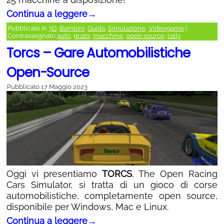
Continua a leggere
→
Pubblicato in
3D
,
Bambini
,
Guida
,
Simulazione
,
Videogame
|
Contrassegnato
auto
,
gratis
,
macchine
,
open source
,
rally
Torcs – Gare Automobilistiche
Open-Source
Pubblicato
17 Maggio 2023
Oggi vi presentiamo
TORCS
, The Open Racing
Cars Simulator, si tratta di un gioco di corse
automobilistiche, completamente open source,
disponibile per Windows, Mac e Linux.
Continua a leggere
→