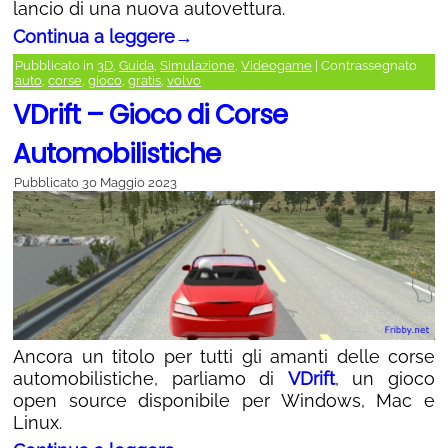
lancio di una nuova autovettura.
Continua a leggere
→
Pubblicato in
3D
,
Guida
,
Simulazione
,
Videogame
|
Contrassegnato
auto
,
corse
,
gioco
,
gratis
,
volvo
VDrift – Gioco di Corse
Automobilistiche
Pubblicato
30 Maggio 2023
Ancora un titolo per tutti gli amanti delle corse
automobilistiche, parliamo di
VDrift
, un gioco
open source disponibile per Windows, Mac e
Linux.