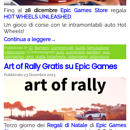
Fino al
28 dicembre
Epic Games Store
regala
HOT WHEELS UNLEASHED
.
Un gioco di corse con le intramontabili auto Hot
Wheels!
Continua a leggere
→
Pubblicato in
3D
,
Bambini
,
Commerciali
,
Guida
,
Simulazione
,
Videogame
|
Contrassegnato
auto
,
automobili
,
bambini
,
epic
,
epicgames
,
gare
,
guida
,
hotwheels
,
videogame
,
videogioco
Art of Rally Gratis su Epic Games
Pubblicato
23 Dicembre 2023
Terzo giorno dei
Regali di Natale
di
Epic Games