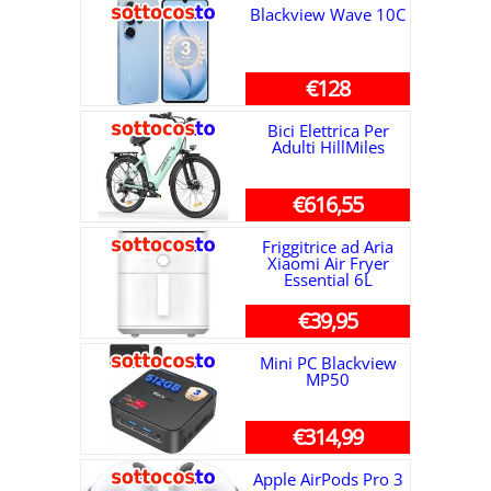
Blackview Wave 10C
€128
Bici Elettrica Per
Adulti HillMiles
€616,55
Friggitrice ad Aria
Xiaomi Air Fryer
Essential 6L
€39,95
Mini PC Blackview
MP50
€314,99
Apple AirPods Pro 3