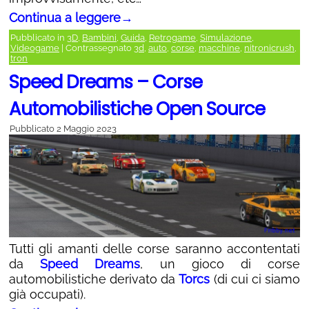
Continua a leggere
→
Pubblicato in
3D
,
Bambini
,
Guida
,
Retrogame
,
Simulazione
,
Videogame
|
Contrassegnato
3d
,
auto
,
corse
,
macchine
,
nitronicrush
,
tron
Speed Dreams – Corse
Automobilistiche Open Source
Pubblicato
2 Maggio 2023
Tutti gli amanti delle corse saranno accontentati
da
Speed Dreams
, un gioco di corse
automobilistiche derivato da
Torcs
(di cui ci siamo
già occupati).