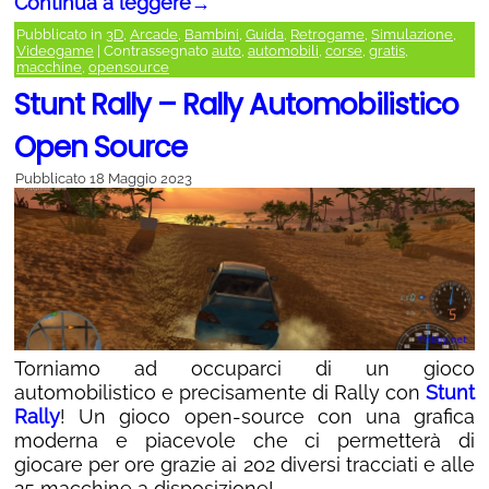
Continua a leggere
→
Pubblicato in
3D
,
Arcade
,
Bambini
,
Guida
,
Retrogame
,
Simulazione
,
Videogame
|
Contrassegnato
auto
,
automobili
,
corse
,
gratis
,
macchine
,
opensource
Stunt Rally – Rally Automobilistico
Open Source
Pubblicato
18 Maggio 2023
Torniamo ad occuparci di un gioco
automobilistico e precisamente di Rally con
Stunt
Rally
! Un gioco open-source con una grafica
moderna e piacevole che ci permetterà di
giocare per ore grazie ai 202 diversi tracciati e alle
25 macchine a disposizione!